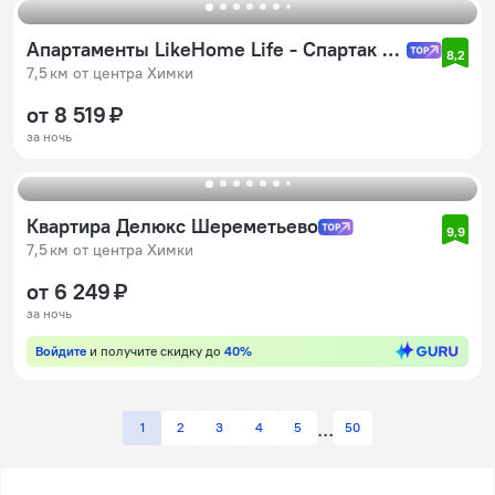
Апартаменты LikeHome Life - Спартак Движение 1
8,2
7,5 км от центра Химки
от 8 519 ₽
за ночь
Квартира Делюкс Шереметьево
9,9
7,5 км от центра Химки
от 6 249 ₽
за ночь
Войдите
и получите скидку до
40%
1
2
3
4
5
50