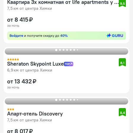
Квартира 3х комнатная от life apartments у метро
9,5
7,5 км от центра Химки
от 8 415 ₽
за ночь
Войдите
и получите скидку до
40%
Sheraton Skypoint Luxe
8,1
6,9 км от центра Химки
от 13 432 ₽
за ночь
Апарт-отель Discovery
8,4
7,5 км от центра Химки
от 8 017 ₽