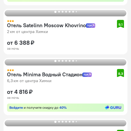
Отель Satelinn Moscow Khovrino
9,1
2 км от центра Химки
от 6 388 ₽
за ночь
Отель Minima Водный Стадион
8,3
6,3 км от центра Химки
от 4 816 ₽
за ночь
Войдите
и получите скидку до
40%