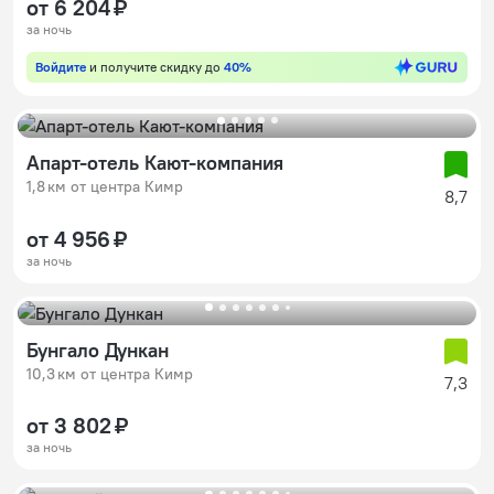
от 6 204 ₽
за ночь
Войдите
и получите скидку до
40%
Апарт-отель Кают-компания
1,8 км от центра Кимр
8,7
от 4 956 ₽
за ночь
Бунгало Дункан
10,3 км от центра Кимр
7,3
от 3 802 ₽
за ночь