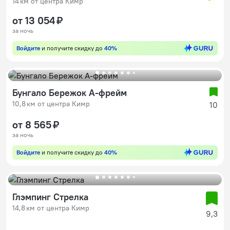
14 км от центра Кимр
от 13 054 ₽
за ночь
Войдите
и получите скидку до
40%
Бунгало Бережок А-фрейм
10,8 км от центра Кимр
10
от 8 565 ₽
за ночь
Войдите
и получите скидку до
40%
Глэмпинг Стрелка
14,8 км от центра Кимр
9,3