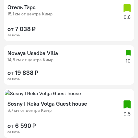
Отель Тирс
15,1 км от центра Кимр
6,8
от 7 038 ₽
за ночь
Novaya Usadba Villa
14,8 км от центра Кимр
10
от 19 838 ₽
за ночь
Sosny I Reka Volga Guest house
6,7 км от центра Кимр
9,5
от 6 590 ₽
за ночь