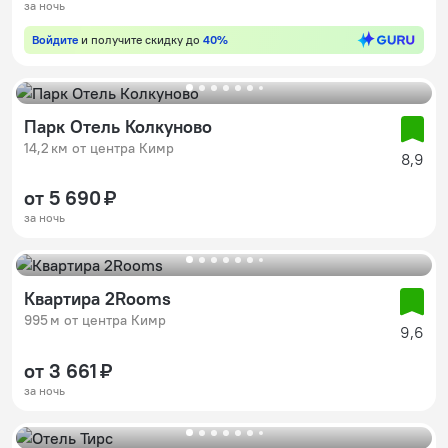
за ночь
Войдите
и получите скидку до
40%
Парк Отель Колкуново
14,2 км от центра Кимр
8,9
от 5 690 ₽
за ночь
Квартира 2Rooms
995 м от центра Кимр
9,6
от 3 661 ₽
за ночь