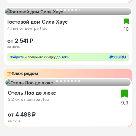
Гостевой дом Силк Хаус
4,1 км от центра Лоо
10
от 2 541 ₽
за ночь
Войдите
и получите скидку до
40%
Пляж рядом
Отель Лоо де люкс
3,2 км от центра Лоо
9,3
от 4 488 ₽
за ночь