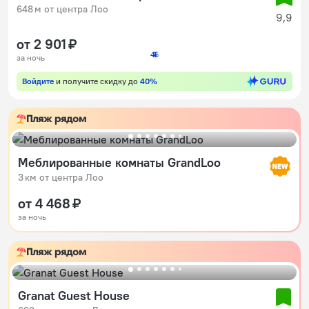
648 м от центра Лоо
9,9
от 2 901 ₽
45
2
3
4
5
за ночь
Войдите
и получите скидку до
40%
Пляж рядом
Меблированные комнаты GrandLoo
3 км от центра Лоо
от 4 468 ₽
за ночь
Пляж рядом
Granat Guest House