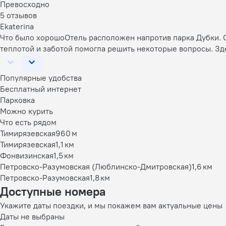
Превосходно
5 отзывов
Ekaterina
Что было хорошо
Отель расположен напротив парка Дубки. О
теплотой и заботой помогла решить некоторые вопросы. Зде
Популярные удобства
Бесплатный интернет
Парковка
Можно курить
Что есть рядом
Тимирязевская
960 м
Тимирязевская
1,1 км
Фонвизинская
1,5 км
Петровско-Разумовская (Люблинско-Дмитровская)
1,6 км
Петровско-Разумовская
1,8 км
Доступные номера
Укажите даты поездки, и мы покажем вам актуальные цены
Даты не выбраны