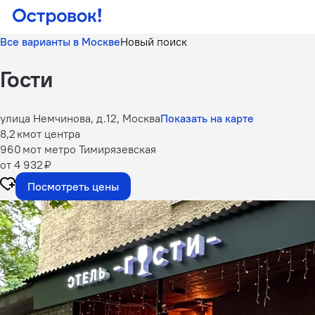
Все варианты в Москве
Новый поиск
Гости
улица Немчинова, д.12, Москва
Показать на карте
8,2 км
от центра
960 м
от метро Тимирязевская
от 4 932 ₽
Посмотреть цены