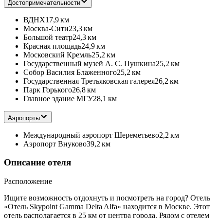
Достопримечательности
ВДНХ
17,9 км
Москва-Сити
23,3 км
Большой театр
24,3 км
Красная площадь
24,9 км
Московский Кремль
25,2 км
Государственный музей А. С. Пушкина
25,2 км
Собор Василия Блаженного
25,2 км
Государственная Третьяковская галерея
26,2 км
Парк Горького
26,8 км
Главное здание МГУ
28,1 км
Аэропорты
Международный аэропорт Шереметьево
2,2 км
Аэропорт Внуково
39,2 км
Описание отеля
Расположение
Ищите возможность отдохнуть и посмотреть на город? Отель
«Отель Skypoint Gamma Delta Alfa» находится в Москве. Этот
отель располагается в 25 км от центра города. Рядом с отелем