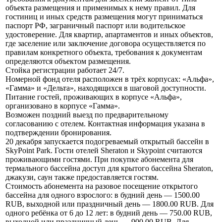
объекта размещения и применимых к нему правил. Для
гостиниц и иных средств размещения могут приниматься
паспорт РФ, заграничный паспорт или водительское
удостоверение. Для квартир, апартаментов и иных объектов,
где заселение или заключение договора осуществляется по
правилам конкретного объекта, требования к документам
определяются объектом размещения.
Стойка регистрации работает 24/7.
Номерной фонд отеля расположен в трёх корпусах: «Альфа»,
«Гамма» и «Дельта», находящихся в шаговой доступности.
Питание гостей, проживающих в корпусе «Альфа»,
организовано в корпусе «Гамма».
Возможен поздний выезд по предварительному
согласованию с отелем. Контактная информация указана в
подтверждении бронирования.
20 декабря запускается подогреваемый открытый бассейн в
SkyPoint Park. Гости отелей Sheraton и Skypoint считаются
проживающими гостями. При покупке абонемента для
термального бассейна доступ для крытого бассейна Sheraton,
джакузи, саун также предоставляется гостям.
Стоимость абонемента на разовое посещение открытого
бассейна для одного взрослого: в будний день — 1500.00
RUB, выходной или праздничный день — 1800.00 RUB. Для
одного ребёнка от 6 до 12 лет: в будний день — 750.00 RUB,
выходной или праздничный день — 900.00 RUB. Для