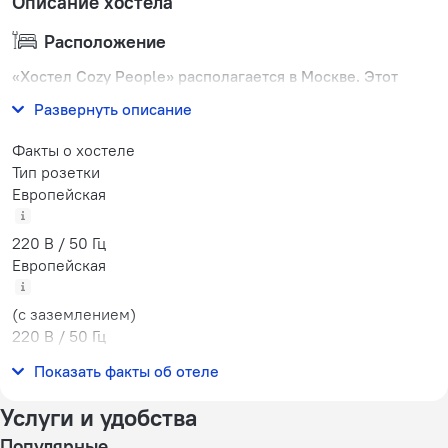
Описание хостела
Расположение
«Хостел Cozy People» располагается в Москве. Этот
хостел находится в пешей доступности от центра города.
Развернуть описание
Факты о хостеле
Тип розетки
Европейская
220 В / 50 Гц
Европейская
(с заземлением)
220 В / 50 Гц
Количество номеров
Показать факты об отеле
15 номеров
Услуги и удобства
Популярные