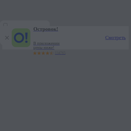
Отели Самары рядом с метро Безымянка — забронировать гости
Мы используем
куки
для аналитики и правильной работы
сайта
Хорошо
Островок!
Искать при перемещении
Смотреть
карты
В приложении
цены ниже!
134765
Войти