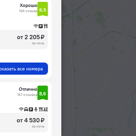
Хорошо
6,5
134 отзыва
от 2 205 ₽
за ночь
оказать все номера
Отлично
8,6
157 отзывов
от 4 530 ₽
за ночь