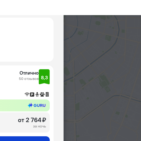
Отлично
8,3
50 отзывов
от 2 764 ₽
за ночь