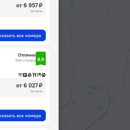
от 6 957 ₽
за ночь
оказать все номера
Отлично
8,9
508 отзывов
от 6 027 ₽
за ночь
оказать все номера