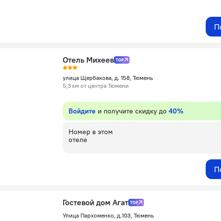
П
Отель Михеев
улица Щербакова, д. 158, Тюмень
5,3 км от центра Тюмени
Войдите
и получите скидку до
40%
Номер в этом
отеле
П
Гостевой дом Агат
Улица Пархоменко, д.103, Тюмень