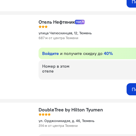
П
Отель Нефтяник
улица Челюскинцев, 12, Тюмень
687 м от центра Тюмени
Войдите
и получите скидку до
40%
Номер в этом
отеле
П
DoubleTree by Hilton Tyumen
ул. Орджоникидзе, д. 46, Тюмень
314 м от центра Тюмени