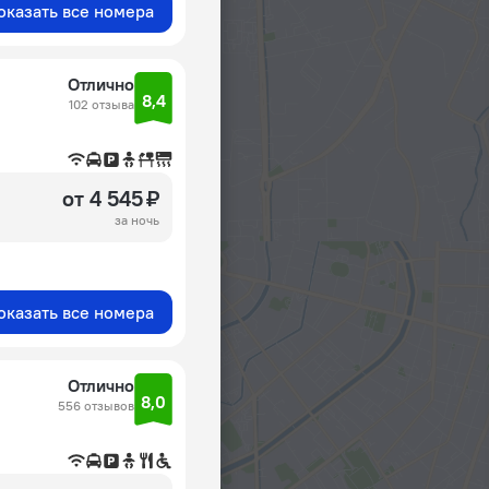
оказать все номера
Отлично
8,4
102 отзыва
от 4 545 ₽
за ночь
оказать все номера
Отлично
8,0
556 отзывов