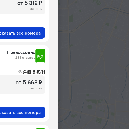
от 5 312 ₽
за ночь
оказать все номера
Превосходно
9,2
238 отзывов
от 5 663 ₽
за ночь
оказать все номера