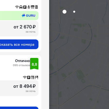
от 2 670 ₽
за ночь
оказать все номера
Отлично
8,8
395 отзывов
от 8 494 ₽
за ночь