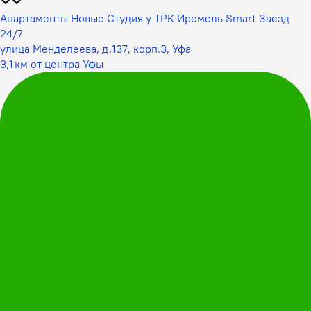
Апартаменты Новые Cтудия у ТРК Иремель Smart Заезд
24/7
улица Менделеева, д.137, корп.3, Уфа
3,1 км от центра Уфы