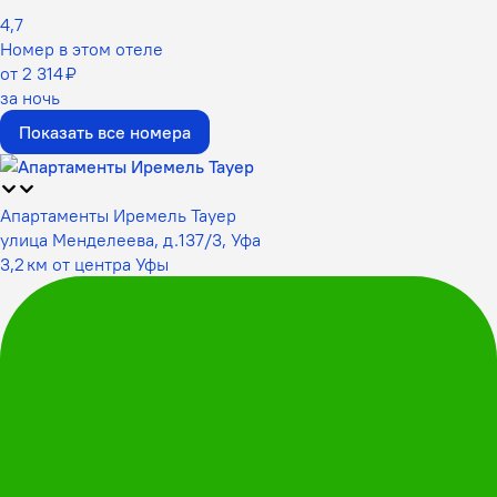
4,7
Номер в этом отеле
от 2 314 ₽
за ночь
Показать все номера
Апартаменты Иремель Тауер
улица Менделеева, д.137/3, Уфа
3,2 км от центра Уфы