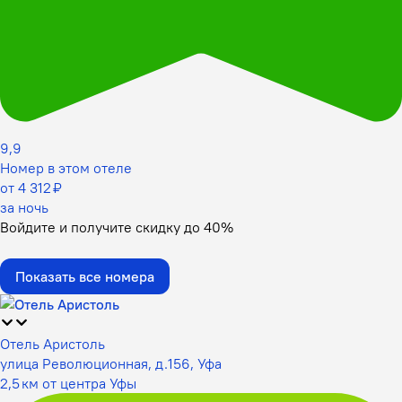
9,9
Номер в этом отеле
от 4 312 ₽
за ночь
Войдите
и получите скидку до
40%
Показать все номера
Отель Аристоль
улица Революционная, д.156, Уфа
2,5 км от центра Уфы