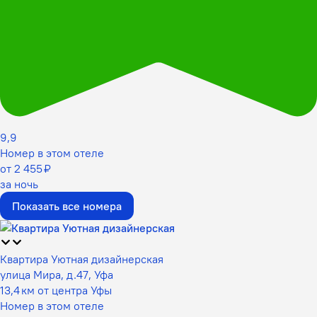
9,9
Номер в этом отеле
от 2 455 ₽
за ночь
Показать все номера
Квартира Уютная дизайнерская
улица Мира, д.47, Уфа
13,4 км от центра Уфы
Номер в этом отеле