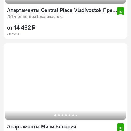
Апартаменты Central Place Vladivostok Премиум с видом на Мосты и Залив (4)
10
781 м от центра Владивостока
от 14 482 ₽
за ночь
Апартаменты Мини Венеция
10