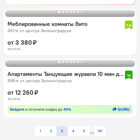
Меблированные комнаты Вито
7,8
497 м от центра Зеленоградска
от 3 380 ₽
за ночь
Апартаменты Танцующие журавли 10 мин до пляжа
10
898 м от центра Зеленоградска
от 12 260 ₽
за ночь
Войдите
и получите скидку до
40%
1
2
3
4
5
141