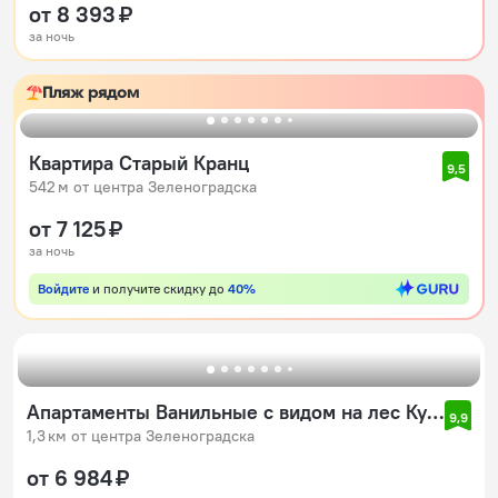
от 8 393 ₽
за ночь
Пляж рядом
Квартира Старый Кранц
9,5
542 м от центра Зеленоградска
от 7 125 ₽
за ночь
Войдите
и получите скидку до
40%
Апартаменты Ванильные с видом на лес Куршской Косы
9,9
1,3 км от центра Зеленоградска
от 6 984 ₽