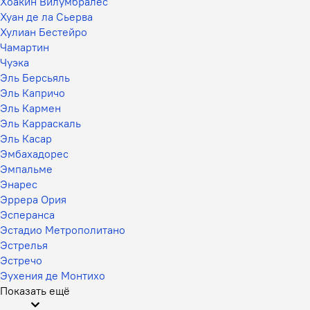
Хоакин Вилумбралес
Хуан де ла Сьерва
Хулиан Бестейро
Чамартин
Чуэка
Эль Берсьяль
Эль Капричо
Эль Кармен
Эль Карраскаль
Эль Касар
Эмбахадорес
Эмпальме
Энарес
Эррера Ория
Эсперанса
Эстадио Метрополитано
Эстрелья
Эстречо
Эухения де Монтихо
Показать ещё