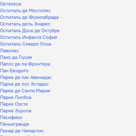
Орталеса
Оспиталь де Мостолес
Оспиталь де Фуэнлабрада
Оспиталь дель Энарес
Оспиталь Досе де Октубре
Оспиталь Инфанта София
Оспиталь Северо Очоа
Павонес
Пако да Лусия
Палос де ла Фронтера
Пан Бендито
Парке де лас Авенидас
Парке де лос Эстадос
Парке де Санта Мария
Парке Лисбоа
Парке Оэсте
Парке Эуропа
Пасифико
Пеньягранде
Пинар де Чамартин