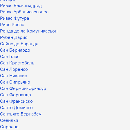
Ривас Васьямадрид
Ривас Урбанисасьонес
Ривас Футура
Риос Росас
Ронда де ла Комуникасьон
Рубен Дарио
Сайнс де Баранда
Сан Бернардо
Сан Блас
Сан Кристобаль
Сан Лоренсо
Сан Никасио
Сан Сипрьяно
Сан Фермин-Оркасур
Сан Фернандо
Сан Франсиско
Санто Доминго
Сантьяго Бернабеу
Севилья
Серрано