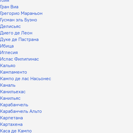
Гран Виа
Грегорио Мараньон
Гусман эль Буэно
Делисьяс
Диего де Леон
Дуке де Пастрана
Ибица
Иглесия
Ислас Филипинас
Кальяо
Кампаменто
Кампо де лас Насьонес
Каналь
Канильехас
Канильяс
Карабанчель
Карабанчель Альто
Карпетана
Картахена
Каса де Кампо