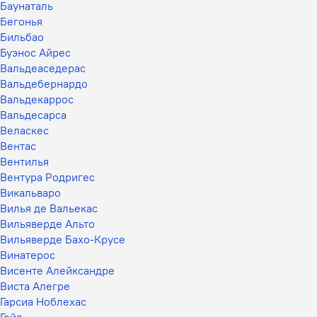
Баунаталь
Бегонья
Бильбао
Буэнос Айрес
Вальдеаседерас
Вальдебернардо
Вальдекаррос
Вальдесарса
Веласкес
Вентас
Вентилья
Вентура Родригес
Викальваро
Вилья де Вальекас
Вильяверде Альто
Вильяверде Бахо-Крусе
Винатерос
Висенте Алейксандре
Виста Алегре
Гарсиа Ноблехас
Гойя