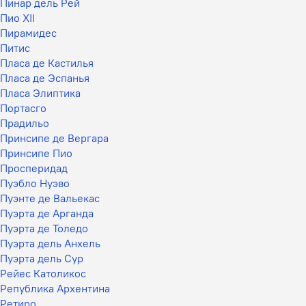
Пинар дель Рей
Пио XII
Пирамидес
Питис
Пласа де Кастилья
Пласа де Эспанья
Пласа Элиптика
Портасго
Прадильо
Принсипе де Вергара
Принсипе Пио
Просперидад
Пуэбло Нуэво
Пуэнте де Вальекас
Пуэрта де Арганда
Пуэрта де Толедо
Пуэрта дель Анхель
Пуэрта дель Сур
Рейес Католикос
Република Архентина
Ретиро