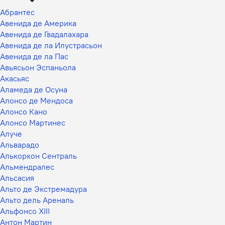
Абрантес
Авенида де Америка
Авенида де Гвадалахара
Авенида де ла Илустрасьон
Авенида де ла Пас
Авьясьон Эспаньола
Акасьяс
Аламеда де Осуна
Алонсо де Мендоса
Алонсо Кано
Алонсо Мартинес
Алуче
Альварадо
Алькоркон Сентраль
Альмендралес
Альсасия
Альто де Экстремадура
Альто дель Ареналь
Альфонсо XIII
Антон Мартин