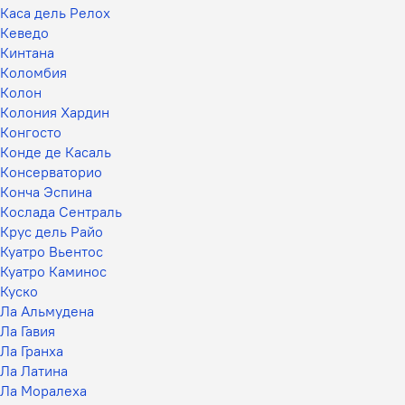
Каса дель Релох
Кеведо
Кинтана
Коломбия
Колон
Колония Хардин
Конгосто
Конде де Касаль
Консерваторио
Конча Эспина
Кослада Сентраль
Крус дель Райо
Куатро Вьентос
Куатро Каминос
Куско
Ла Альмудена
Ла Гавия
Ла Гранха
Ла Латина
Ла Моралеха