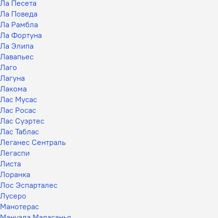
Ла Песета
Ла Поведа
Ла Рамбла
Ла Фортуна
Ла Элипа
Лавапьес
Лаго
Лагуна
Лакома
Лас Мусас
Лас Росас
Лас Суэртес
Лас Таблас
Леганес Сентраль
Легаспи
Листа
Лоранка
Лос Эспарталес
Лусеро
Манотерас
Мануэла Маласанья