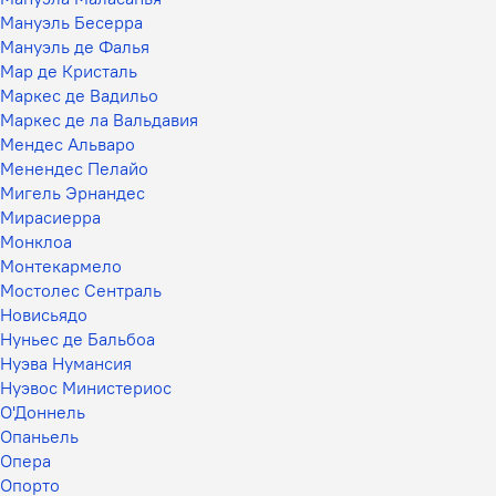
Мануэль Бесерра
Мануэль де Фалья
Мар де Кристаль
Маркес де Вадильо
Маркес де ла Вальдавия
Мендес Альваро
Менендес Пелайо
Мигель Эрнандес
Мирасиерра
Монклоа
Монтекармело
Мостолес Сентраль
Новисьядо
Нуньес де Бальбоа
Нуэва Нумансия
Нуэвос Министериос
О'Доннель
Опаньель
Опера
Опорто