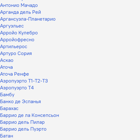
Антонио Мачадо
Арганда дель Рей
Аргансуэла-Планетарио
Аргуэльес
Арройо Кулебро
Арройофресно
Артильерос
Артуро Сория
Аскао
Аточа
Аточа Ренфе
Аэропуэрто Т1-Т2-Т3
Аэропуэрто Т4
Бамбу
Банко де Эспанья
Барахас
Баррио де ла Консепсьон
Баррио дель Пилар
Баррио дель Пуэрто
Батан