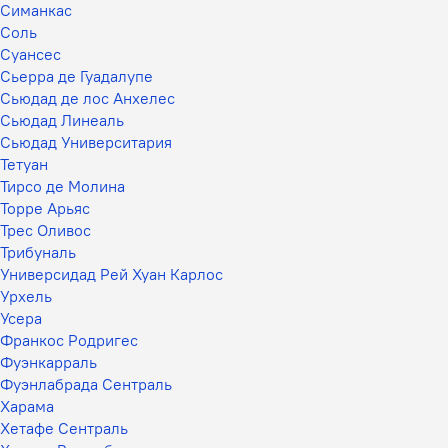
Симанкас
Соль
Суансес
Сьерра де Гуадалупе
Сьюдад де лос Анхелес
Сьюдад Линеаль
Сьюдад Университария
Тетуан
Тирсо де Молина
Торре Арьяс
Трес Оливос
Трибуналь
Универсидад Рей Хуан Карлос
Урхель
Усера
Франкос Родригес
Фуэнкарраль
Фуэнлабрада Сентраль
Харама
Хетафе Сентраль