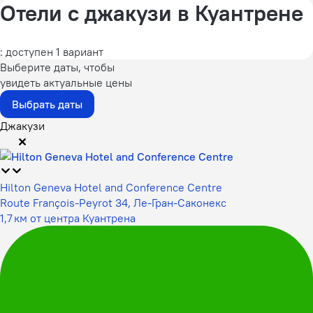
Отели с джакузи в Куантрене
: доступен 1 вариант
Выберите даты, чтобы
увидеть актуальные цены
Выбрать даты
Джакузи
Hilton Geneva Hotel and Conference Centre
Route François-Peyrot 34, Ле-Гран-Саконекс
1,7 км от центра Куантрена