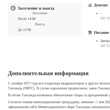
Депозит
Заселение и выезд
Заселение
-
500 TH
После 14:00
Выезд
До 12:00
Питание 
Завтра
300 TH
Дополнительная информация
С октября 2017 года все владельцы квадрокоптеров и других беспилотных летательных аппаратов (дронов) обязаны регистрировать свои устройства в Национальной комиссия по теле- и радиовещанию
Таиланда (NBTC). В случае нарушения предписания, закон Таиланда
В отелях Таиланда возможны обязательные сборы за праздничный у
Согласно новым иммиграционным процедурам, начиная с 1 мая 202
официальном сайте Иммиграционного бюро Таиланда электронную 