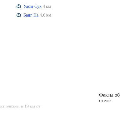
Удом Сук
4 км
Банг На
4,6 км
Факты об
отеле
расположен в 19 км от
Год
постройки
1994 год
Тип розетки