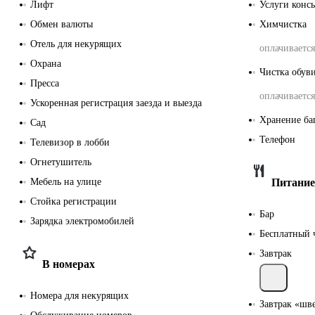
Лифт
Услуги конс
Обмен валюты
Химчистка
Отель для некурящих
оплачивается
Охрана
Чистка обув
Пресса
оплачивается
Ускоренная регистрация заезда и выезда
Хранение ба
Сад
Телефон
Телевизор в лобби
Огнетушитель
Мебель на улице
Питание
Стойка регистрации
Бар
Зарядка электромобилей
Бесплатный 
Завтрак
В номерах
Номера для некурящих
Завтрак «шв