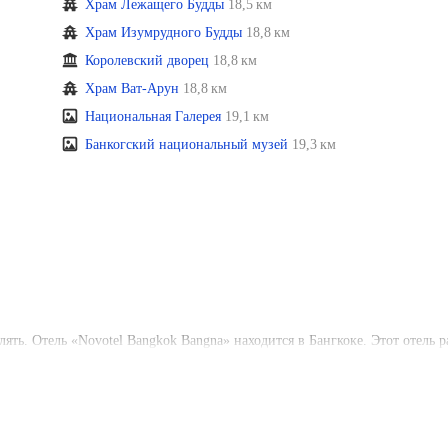
Храм Лежащего Будды
18,5 км
Храм Изумрудного Будды
18,8 км
Королевский дворец
18,8 км
Храм Ват-Арун
18,8 км
Национальная Галерея
19,1 км
Банкогский национальный музей
19,3 км
лять. Отель «Novotel Bangkok Bangna» находится в Бангкоке. Этот отель 
нал 21 и Парк Лумпини.