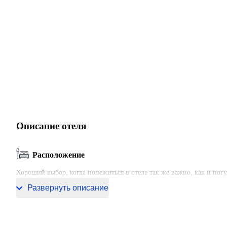
Описание отеля
Расположение
Хороший выбор, когда понежиться в отеле так же важно, как и погу
центра города. Рядом с отелем — Удом Сук, Торговый центр Терми
Развернуть описание