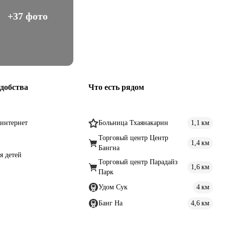
+37 фото
добства
Что есть рядом
интернет
Больница Тхаянакарин
1,1 км
Торговый центр Центр
1,4 км
Бангна
я детей
Торговый центр Парадайз
1,6 км
Парк
Удом Сук
4 км
Банг На
4,6 км