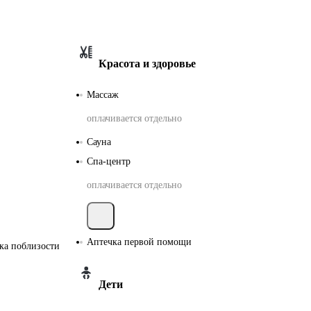
Американская
Красота и здоровье
220 В / 50 Гц
Массаж
Американская
оплачивается отдельно
Сауна
(с
заземлением)
Спа-центр
220 В / 50 Гц
оплачивается отдельно
Европейская
Аптечка первой помощи
ка поблизости
220 В / 50 Гц
Дети
Количество
номеров и
этажей