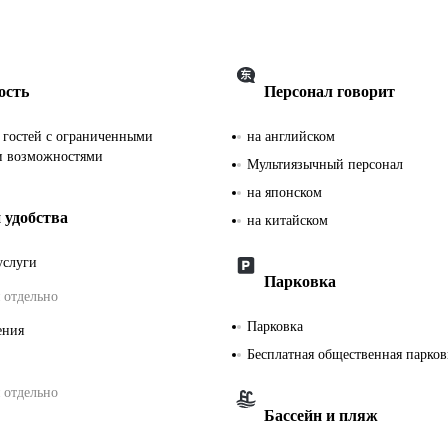
ость
Персонал говорит
я гостей с ограниченными
на английском
и возможностями
Мультиязычный персонал
на японском
 удобства
на китайском
услуги
Парковка
 отдельно
Парковка
ения
Бесплатная общественная парков
 отдельно
Бассейн и пляж