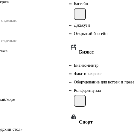
ьержа
Бассейн
 отдельно
Джакузи
и
Открытый бассейн
 отдельно
гажа
Бизнес
Бизнес-центр
Факс и ксерокс
Оборудование для встреч и през
Конференц-зал
чай/кофе
Спорт
едский стол»