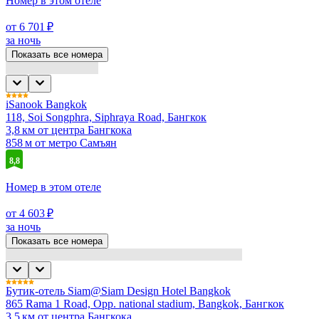
Номер в этом отеле
от 6 701 ₽
за ночь
Показать все номера
iSanook Bangkok
118, Soi Songphra, Siphraya Road, Бангкок
3,8 км от центра Бангкока
858 м от метро Самъян
8,8
Номер в этом отеле
от 4 603 ₽
за ночь
Показать все номера
Бутик-отель Siam@Siam Design Hotel Bangkok
865 Rama 1 Road, Opp. national stadium, Bangkok, Бангкок
3,5 км от центра Бангкока