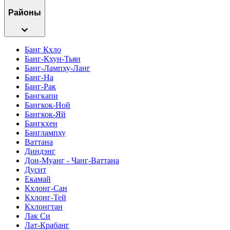
Районы
Банг Кхло
Банг-Кхун-Тьян
Банг-Лампху-Ланг
Банг-На
Банг-Рак
Бангкапи
Бангкок-Ной
Бангкок-Яй
Бангкхен
Банглампху
Ваттана
Диндэнг
Дон-Муанг - Чанг-Ваттана
Дусит
Екамай
Кхлонг-Сан
Кхлонг-Тей
Кхлонгтан
Лак Си
Лат-Крабанг