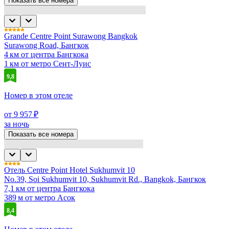
Показать все номера
Grande Centre Point Surawong Bangkok
Surawong Road, Бангкок
4 км от центра Бангкока
1 км от метро Сент-Луис
9,8
Номер в этом отеле
от 9 957 ₽
за ночь
Показать все номера
Отель Centre Point Hotel Sukhumvit 10
No.39, Soi Sukhumvit 10, Sukhumvit Rd., Bangkok, Бангкок
7,1 км от центра Бангкока
389 м от метро Асок
8,4