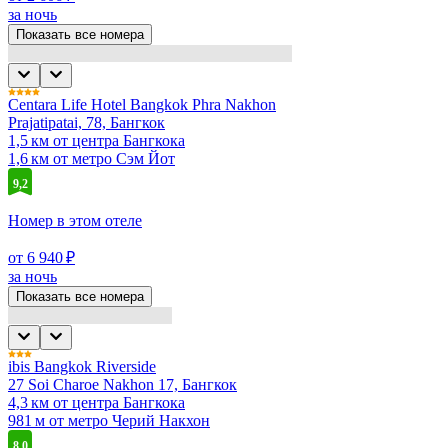
за ночь
Показать все номера
Centara Life Hotel Bangkok Phra Nakhon
Prajatipatai, 78, Бангкок
1,5 км от центра Бангкока
1,6 км от метро Сэм Йот
9,2
Номер в этом отеле
от 6 940 ₽
за ночь
Показать все номера
ibis Bangkok Riverside
27 Soi Charoe Nakhon 17, Бангкок
4,3 км от центра Бангкока
981 м от метро Черий Накхон
8,0