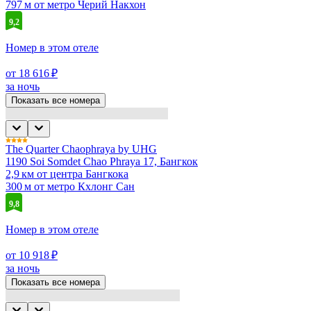
797 м от метро Черий Накхон
9,2
Номер в этом отеле
от 18 616 ₽
за ночь
Показать все номера
The Quarter Chaophraya by UHG
1190 Soi Somdet Chao Phraya 17, Бангкок
2,9 км от центра Бангкока
300 м от метро Кхлонг Сан
9,8
Номер в этом отеле
от 10 918 ₽
за ночь
Показать все номера