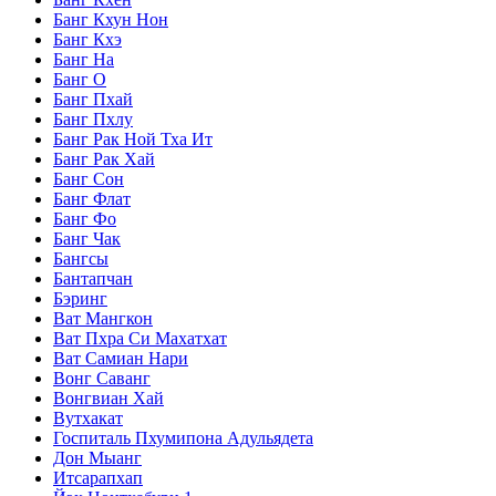
Банг Кхун Нон
Банг Кхэ
Банг На
Банг О
Банг Пхай
Банг Пхлу
Банг Рак Ной Тха Ит
Банг Рак Хай
Банг Сон
Банг Флат
Банг Фо
Банг Чак
Бангсы
Бантапчан
Бэринг
Ват Мангкон
Ват Пхра Си Махатхат
Ват Самиан Нари
Вонг Саванг
Вонгвиан Хай
Вутхакат
Госпиталь Пхумипона Адульядета
Дон Мыанг
Итсарапхап