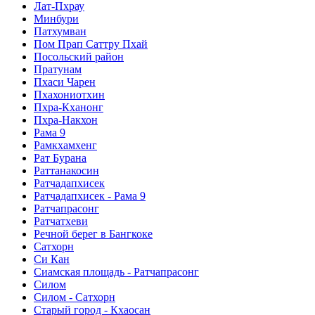
Лат-Пхрау
Минбури
Патхумван
Пом Прап Саттру Пхай
Посольский район
Пратунам
Пхаси Чарен
Пхахониотхин
Пхра-Кханонг
Пхра-Накхон
Рама 9
Рамкхамхенг
Рат Бурана
Раттанакосин
Ратчадапхисек
Ратчадапхисек - Рама 9
Ратчапрасонг
Ратчатхеви
Речной берег в Бангкоке
Сатхорн
Си Кан
Сиамская площадь - Ратчапрасонг
Силом
Силом - Сатхорн
Старый город - Кхаосан