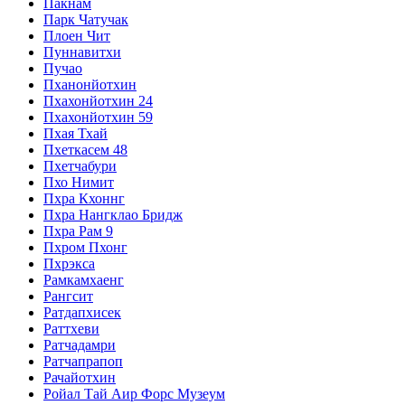
Пакнам
Парк Чатучак
Плоен Чит
Пуннавитхи
Пучао
Пханонйотхин
Пхахонйотхин 24
Пхахонйотхин 59
Пхая Тхай
Пхеткасем 48
Пхетчабури
Пхо Нимит
Пхра Кхоннг
Пхра Нангклао Бридж
Пхра Рам 9
Пхром Пхонг
Пхрэкса
Рамкамхаенг
Рангсит
Ратдапхисек
Раттхеви
Ратчадамри
Ратчапрапоп
Рачайотхин
Ройал Тай Аир Форс Музеум