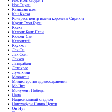
Йэк Нонтхабури 1
Йэк Тиуан
Кампхэнгпхет
Кан Кхеха
Конгресс-центр имени королевы Сирикит
Крунг Тхон Бури
Кхеха
Кхлонг Банг Пхай
Кхлонг Сан
Кхлонгтей
Кхукхот
Лак Си
Лак Сонг
Лакхок
Латкрабанг
Латпхрао
Лумпхини
Маккасан
Министерство здравоохранения
Мо Чит
Монумент Победы
Нана
Национальный стадион
Нонтхабури Цивик Центр
Он Нут