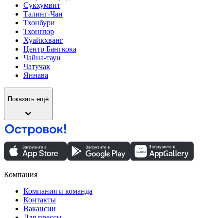
Сукхумвит
Талинг-Чан
Тхонбури
Тхонглор
Хуайкхванг
Центр Бангкока
Чайна-таун
Чатучак
Яннава
Показать ещё
Компания
Компания и команда
Контакты
Вакансии
Для прессы