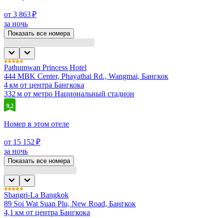
от 3 863 ₽
за ночь
Показать все номера
Pathumwan Princess Hotel
444 MBK Center, Phayathai Rd., Wangmai, Бангкок
4 км от центра Бангкока
332 м от метро Национальный стадион
9,2
Номер в этом отеле
от 15 152 ₽
за ночь
Показать все номера
Shangri-La Bangkok
89 Soi Wat Suan Plu, New Road, Бангкок
4,1 км от центра Бангкока