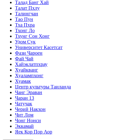
Талад Банг Хай
Талат Пхлу
Талингчан
Тао Пун
Тха Пхра
Тхонг Ло
Тхунг Сон Хонг
Удом Сук
Университет Касетсат
Фази Чароен
Фай Чай
Хайэклатпхрау
Хуайкванг
Хуалампхонг
Хуамак
Центр культуры Таиланда
Чанг Эраван
Чаран 13
Чатучак
Черий Накхон
Чит Лом
Чонг Нонси
Эккамай
Яек Кор Пор Аор