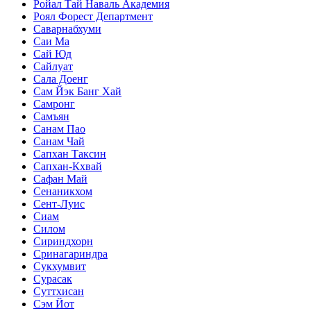
Ройал Тай Наваль Академия
Роял Форест Департмент
Саварнабхуми
Саи Ма
Сай Юд
Сайлуат
Сала Доенг
Сам Йэк Банг Хай
Самронг
Самъян
Санам Пао
Санам Чай
Сапхан Таксин
Сапхан-Кхвай
Сафан Май
Сенаникхом
Сент-Луис
Сиам
Силом
Сириндхорн
Сринагариндра
Сукхумвит
Сурасак
Суттхисан
Сэм Йот