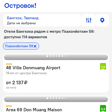
Бангкок, Таиланд
Даты не выбраны
Отели Бангкока рядом с метро Пхахонйотхин 59
:
доступно 114 вариантов
Пхахонйотхин 59
48 Ville Donmuang Airport
7,0
19 км от центра Бангкока
от 2 137 ₽
за ночь
Area 69 Don Muang Maison
8,6