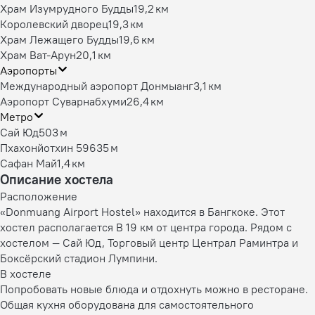
Храм Изумрудного Будды
19,2 км
Королевский дворец
19,3 км
Храм Лежащего Будды
19,6 км
Храм Ват-Арун
20,1 км
Аэропорты
Международный аэропорт Донмыанг
3,1 км
Аэропорт Суварнабхуми
26,4 км
Метро
Сай Юд
503 м
Пхахонйотхин 59
635 м
Сафан Май
1,4 км
Описание хостела
Расположение
«Donmuang Airport Hostel» находится в Бангкоке. Этот
хостел располагается В 19 км от центра города. Рядом с
хостелом — Сай Юд, Торговый центр Централ Раминтра и
Боксёрский стадион Лумпини.
В хостеле
Попробовать новые блюда и отдохнуть можно в ресторане.
Общая кухня оборудована для самостоятельного