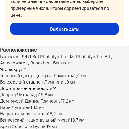
Если не знаете конкретные даты, выберите
примерные числа, чтобы сориентироваться по
цене.
Выбрать даты
Расположение
Бангкхен, 94/1 Soi Phaholyothin 48, Phaholyothin Rd.,
Anusaowaree, Bangkhen, Бангкок
Что вокруг
Торговый центр Централ Раминтра
1,4 км
Боксёрский стадион Лумпини
1,9 км
Достопримечательности
Дворец Читралада
15,8 км
Дом-музей Джима Томпсона
17,2 км
Парк Лумпини
18,3 км
Национальная Галерея
18,4 км
Банкогский национальный музей
18,7 км
Храм Золотого Будды
19 км