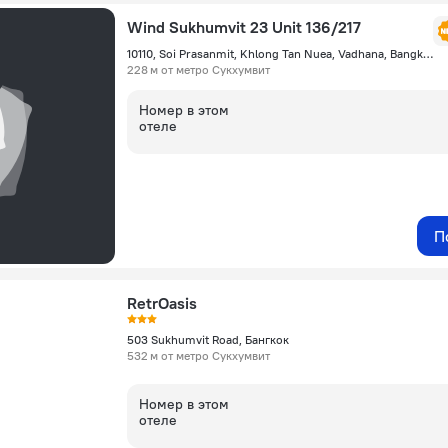
Wind Sukhumvit 23 Unit 136/217
10110, Soi Prasanmit, Khlong Tan Nuea, Vadhana, Bangkok, Bangkok, Thailand, Бангкок
228 м от метро Сукхумвит
Номер в этом
отеле
П
RetrOasis
503 Sukhumvit Road, Бангкок
532 м от метро Сукхумвит
Номер в этом
отеле