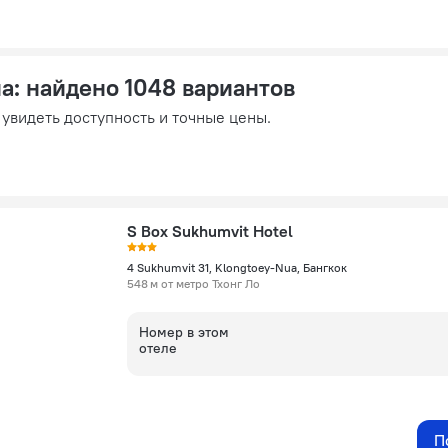
на
: найдено 1048 вариантов
 увидеть доступность и точные цены.
S Box Sukhumvit Hotel
4 Sukhumvit 31, Klongtoey-Nua, Бангкок
548 м от метро Тхонг Ло
Номер в этом
отеле
П