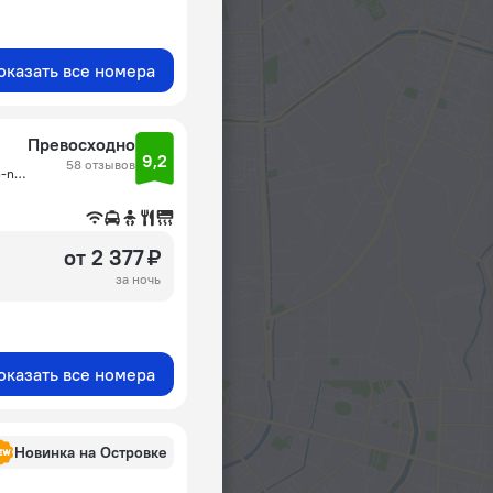
оказать все номера
Превосходно
9,2
58 отзывов
Corner of Soi Pridi 35, 957/43 Sukhumvit 71 Road, Klongton-nue, Wattana, Бангкок
от 2 377 ₽
за ночь
оказать все номера
Новинка на Островке