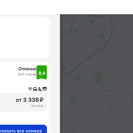
Отлично
8,4
333 отзыва
от 3 338 ₽
за ночь
оказать все номера