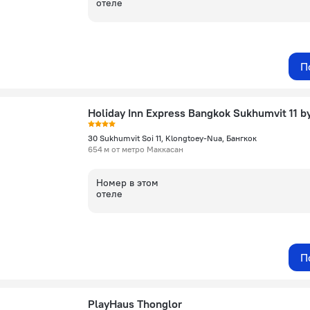
отеле
П
30 Sukhumvit Soi 11, Klongtoey-Nua, Бангкок
654 м от метро Маккасан
Номер в этом
отеле
П
PlayHaus Thonglor