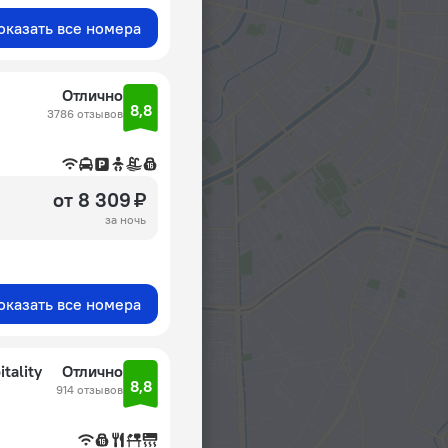
оказать все номера
Отлично
8,8
3786 отзывов
от 8 309 ₽
за ночь
оказать все номера
tality
Отлично
8,8
914 отзывов