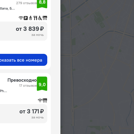
8,8
279 отзывов
205/22-23 Sukhumvit soi 55 (Thonglor) Klongton Nua, Wattana, Бангкок
от 3 839 ₽
за ночь
оказать все номера
Превосходно
9,0
17 отзывов
3/26 Pridi Banomyong 1 Alley, Sukhumvit 71 Road, Wattana, Phra Khanong Nue, Бангкок
от 3 171 ₽
за ночь