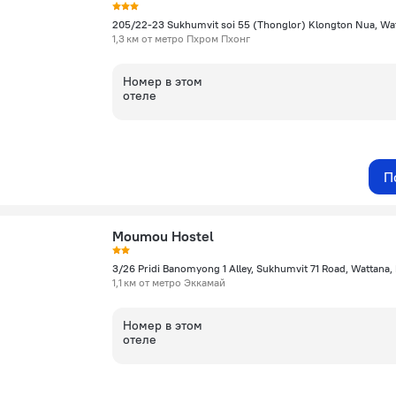
1,3 км от метро Пхром Пхонг
Номер в этом
отеле
П
Moumou Hostel
1,1 км от метро Эккамай
Номер в этом
отеле