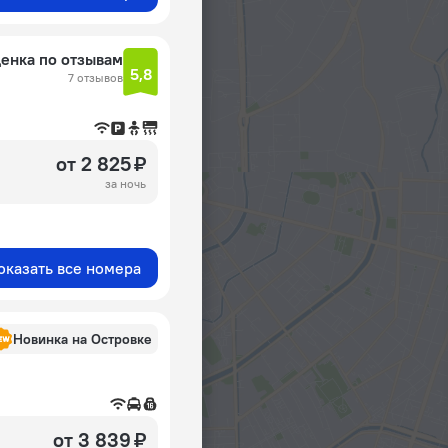
енка по отзывам
5,8
7 отзывов
от 2 825 ₽
за ночь
оказать все номера
Новинка на Островке
от 3 839 ₽