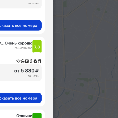
за ночь
оказать все номера
Holiday Inn Express Bangkok Sukhumvit 11 by IHG
Очень хорошо
7,8
746 отзывов
от 5 830 ₽
за ночь
оказать все номера
Отлично