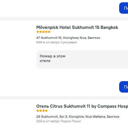
П
Mövenpick Hotel Sukhumvit 15 Bangkok
47 Sukhumvit 15, Klongtoey Nua, Бангкок
605 м от метро Сукхумвит
Номер в этом
отеле
П
Отель Citrus Sukhumvit 11 by Compass Hospi
26 Sukhumvit, Soi 3, Klongtoie, Nue Wattana, Бангкок
255 м от метро Пхром Пхонг