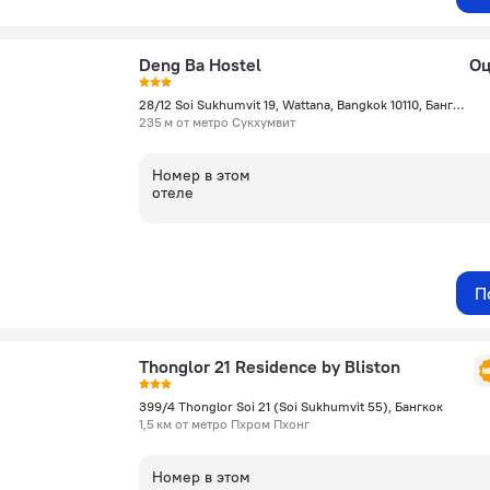
Deng Ba Hostel
Оц
28/12 Soi Sukhumvit 19, Wattana, Bangkok 10110, Бангкок
235 м от метро Сукхумвит
Номер в этом
отеле
П
Thonglor 21 Residence by Bliston
399/4 Thonglor Soi 21 (Soi Sukhumvit 55), Бангкок
1,5 км от метро Пхром Пхонг
Номер в этом