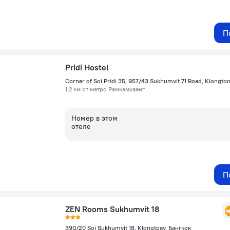
П
Pridi Hostel
1,2 км от метро Рамкамхаенг
Номер в этом
отеле
П
ZEN Rooms Sukhumvit 18
390/20 Soi Sukhumvit 18, Klongtoey, Бангкок