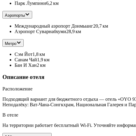
Парк Лумпини
6,2 км
Аэропорты
Международный аэропорт Донмыанг
20,7 км
Аэропорт Суварнабхуми
28,9 км
Метро
Сэм Йот
1,8 км
Санам Чай
1,9 км
Бан И Хан
2 км
Описание отеля
Расположение
Подходящий вариант для бюджетного отдыха — отель «OYO 938 Pl
Неподалёку: Ват-Чана-Сонгкхрам, Национальная Галерея и Па
В отеле
На территории работает бесплатный Wi-Fi. Уточняйте информац