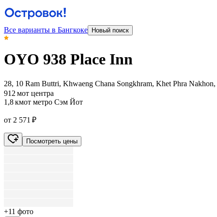
Все варианты в Бангкоке
Новый поиск
OYO 938 Place Inn
28, 10 Ram Buttri, Khwaeng Chana Songkhram, Khet Phra Nakhon, 
912 м
от центра
1,8 км
от метро Сэм Йот
от 2 571 ₽
Посмотреть цены
+11 фото