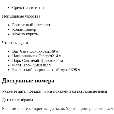
Средства гигиены
Популярные удобства
Бесплатный интернет
Кондиционер
Можно курить
Что есть рядом
Ват-Чана-Сонгкхрам
149 м
Национальная Галерея
214 м
Парк Сантичай-Пракан
354 м
Форт Пра-Сумен
382 м
Банкогский национальный музей
398 м
Доступные номера
Укажите даты поездки, и мы покажем вам актуальные цены
Даты не выбраны
Если не знаете конкретные даты, выберите примерные числа, ч