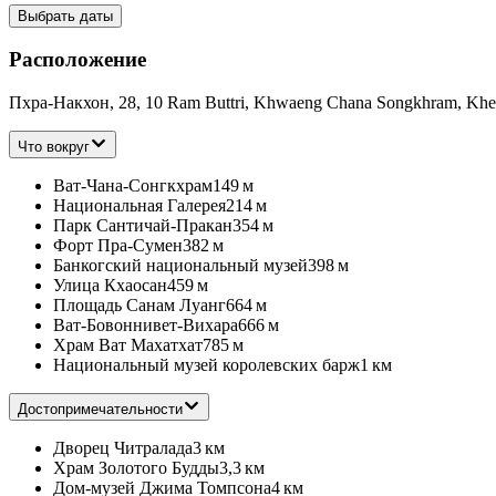
Выбрать даты
Расположение
Пхра-Накхон, 28, 10 Ram Buttri, Khwaeng Chana Songkhram, Khet
Что вокруг
Ват-Чана-Сонгкхрам
149 м
Национальная Галерея
214 м
Парк Сантичай-Пракан
354 м
Форт Пра-Сумен
382 м
Банкогский национальный музей
398 м
Улица Кхаосан
459 м
Площадь Санам Луанг
664 м
Ват-Бовоннивет-Вихара
666 м
Храм Ват Махатхат
785 м
Национальный музей королевских барж
1 км
Достопримечательности
Дворец Читралада
3 км
Храм Золотого Будды
3,3 км
Дом-музей Джима Томпсона
4 км