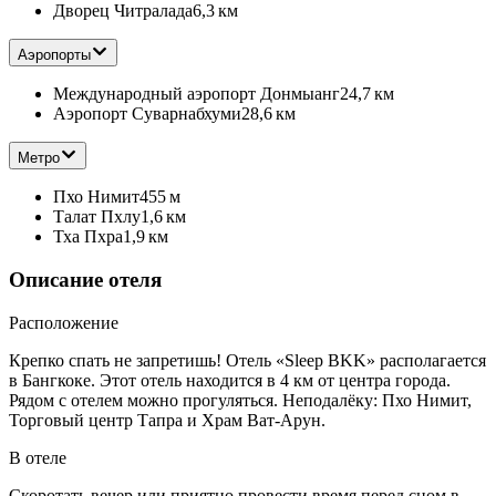
Дворец Читралада
6,3 км
Аэропорты
Международный аэропорт Донмыанг
24,7 км
Аэропорт Суварнабхуми
28,6 км
Метро
Пхо Нимит
455 м
Талат Пхлу
1,6 км
Тха Пхра
1,9 км
Описание отеля
Расположение
Крепко спать не запретишь! Отель «Sleep BKK» располагается
в Бангкоке. Этот отель находится в 4 км от центра города.
Рядом с отелем можно прогуляться. Неподалёку: Пхо Нимит,
Торговый центр Тапра и Храм Ват-Арун.
В отеле
Скоротать вечер или приятно провести время перед сном в