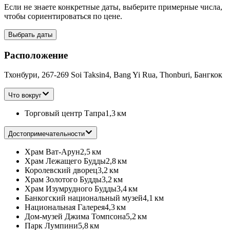
Если не знаете конкретные даты, выберите примерные числа,
чтобы сориентироваться по цене.
Выбрать даты
Расположение
Тхонбури, 267-269 Soi Taksin4, Bang Yi Rua, Thonburi, Бангкок
Что вокруг
Торговый центр Тапра
1,3 км
Достопримечательности
Храм Ват-Арун
2,5 км
Храм Лежащего Будды
2,8 км
Королевский дворец
3,2 км
Храм Золотого Будды
3,2 км
Храм Изумрудного Будды
3,4 км
Банкогский национальный музей
4,1 км
Национальная Галерея
4,3 км
Дом-музей Джима Томпсона
5,2 км
Парк Лумпини
5,8 км