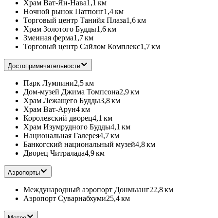
Храм Ват-Ян-Нава
1,1 км
Ночной рынок Патпонг
1,4 км
Торговый центр Танийя Плаза
1,6 км
Храм Золотого Будды
1,6 км
Змеиная ферма
1,7 км
Торговый центр Сайлом Комплекс
1,7 км
Достопримечательности
Парк Лумпини
2,5 км
Дом-музей Джима Томпсона
2,9 км
Храм Лежащего Будды
3,8 км
Храм Ват-Арун
4 км
Королевский дворец
4,1 км
Храм Изумрудного Будды
4,1 км
Национальная Галерея
4,7 км
Банкогский национальный музей
4,8 км
Дворец Читралада
4,9 км
Аэропорты
Международный аэропорт Донмыанг
22,8 км
Аэропорт Суварнабхуми
25,4 км
Метро