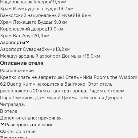
Национальная Галерея
19,5 км
Храм Изумрудного Будды
19,7 км
Банкогский национальный музей
19,8 км
Храм Лежащего Будды
19,8 км
Королевский дворец
19,9 км
Храм Ват-Арун
20,4 км
Аэропорты
Аэропорт Суварнабхуми
13,2 км
Международный аэропорт Донмыанг
15,9 км
Описание отеля
Расположение
Крепко спать не запретишь! Отель «Nida Rooms the Wisdom
62 Bueng Kum» находится в Бангкоке. Этот отель
расположен в 20 км от центра города. Рядом с отелем —
Парк Лумпини, Дом-музей Джима Томпсона и Дворец
Читралада.
В отеле
Дополнительно: прачечная.
Развернуть описание
Факты об отеле
Тип розетки