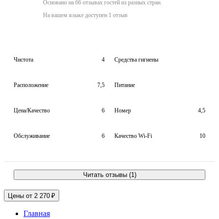
Основано на 66 отзывах гостей из разных стран.
На вашем языке доступен 1 отзыв
Чистота
4
Средства гигиены
Расположение
7,5
Питание
Цена/Качество
6
Номер
4,5
Обслуживание
6
Качество Wi-Fi
10
Читать отзывы (1)
Цены от 2 270 ₽
Главная