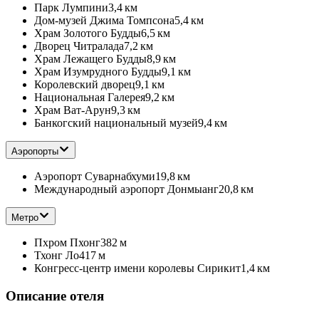
Парк Лумпини
3,4 км
Дом-музей Джима Томпсона
5,4 км
Храм Золотого Будды
6,5 км
Дворец Читралада
7,2 км
Храм Лежащего Будды
8,9 км
Храм Изумрудного Будды
9,1 км
Королевский дворец
9,1 км
Национальная Галерея
9,2 км
Храм Ват-Арун
9,3 км
Банкогский национальный музей
9,4 км
Аэропорты
Аэропорт Суварнабхуми
19,8 км
Международный аэропорт Донмыанг
20,8 км
Метро
Пхром Пхонг
382 м
Тхонг Ло
417 м
Конгресс-центр имени королевы Сирикит
1,4 км
Описание отеля