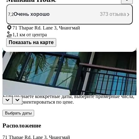
Очень хорошо
373 отзыва
7,2
71 Thapae Rd. Lane 3, Чиангмай
1,1 км
от центра
Показать на карте
Доступные номера
Укажите даты поездки, и мы покажем вам актуальные цены
Даты не выбраны
Если не знаете конкретные даты, выберите примерные числа,
чтобы сориентироваться по цене.
Выбрать даты
Расположение
71 Thapae Rd. Lane 3, Чиангмай