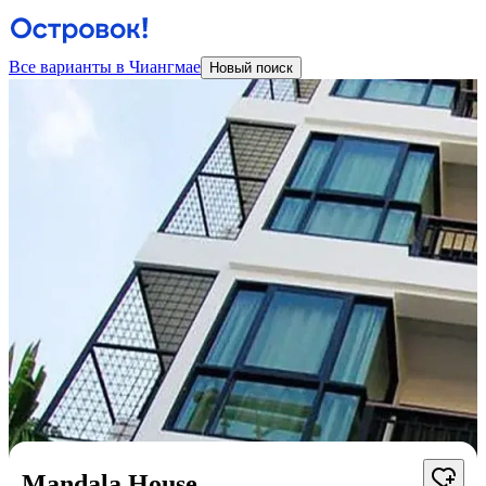
Все варианты в Чиангмае
Новый поиск
Mandala House