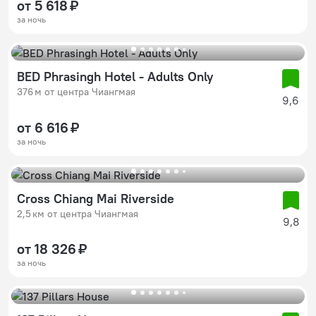
от 5 618 ₽
за ночь
BED Phrasingh Hotel - Adults Only
376 м от центра Чиангмая
9,6
от 6 616 ₽
за ночь
Cross Chiang Mai Riverside
2,5 км от центра Чиангмая
9,8
от 18 326 ₽
за ночь