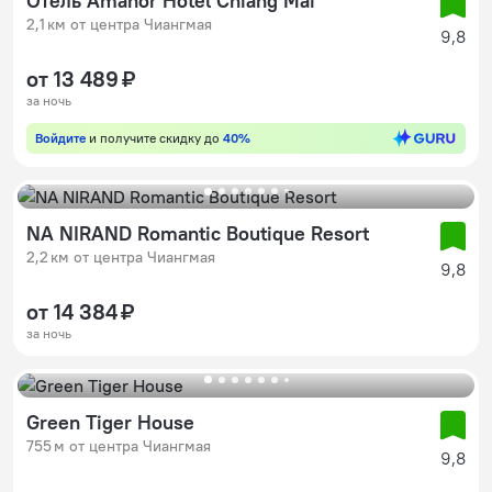
Отель Amanor Hotel Chiang Mai
2,1 км от центра Чиангмая
9,8
от 13 489 ₽
за ночь
Войдите
и получите скидку до
40%
NA NIRAND Romantic Boutique Resort
2,2 км от центра Чиангмая
9,8
от 14 384 ₽
за ночь
Green Tiger House
755 м от центра Чиангмая
9,8