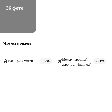
+36 фото
Что есть рядом
Международный
Ват-Сри-Супхан
1,3 км
3,2 км
аэропорт Чиангмай