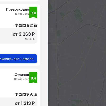
Превосходно
9,0
15 отзывов
от 3 263 ₽
за ночь
оказать все номера
Отлично
8,4
86 отзывов
от 1 313 ₽