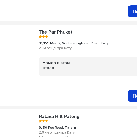
П
The Par Phuket
91/155 Moo 7, Wichitsongkram Road, Кату
2 км от центра Кату
Номер в этом
отеле
П
Ratana Hill Patong
9, 50 Pee Road, Патонг
2,9 км от центра Кату