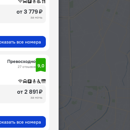
от 3 779 ₽
за ночь
оказать все номера
Превосходно
9,0
27 отзывов
от 2 891 ₽
за ночь
оказать все номера