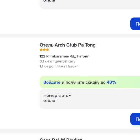
отеле
П
Отель Arch Club Pa Tong
122 Phrabaramee Rd,, Патонг
3,1 км от центра Кату
1,1 км до пляжа Патонг
Войдите
и получите скидку до
40%
Номер в этом
отеле
П