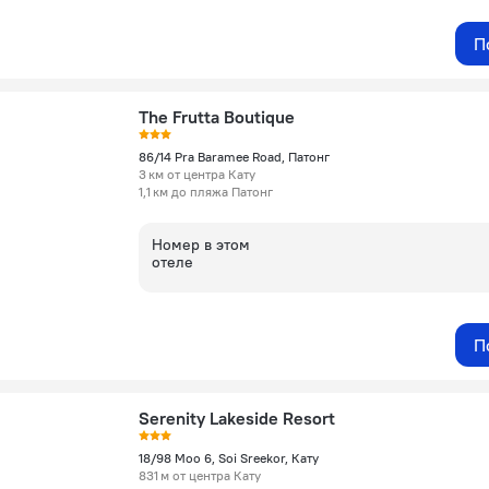
П
The Frutta Boutique
86/14 Pra Baramee Road, Патонг
3 км от центра Кату
1,1 км до пляжа Патонг
Номер в этом
отеле
П
Serenity Lakeside Resort
18/98 Moo 6, Soi Sreekor, Кату
831 м от центра Кату