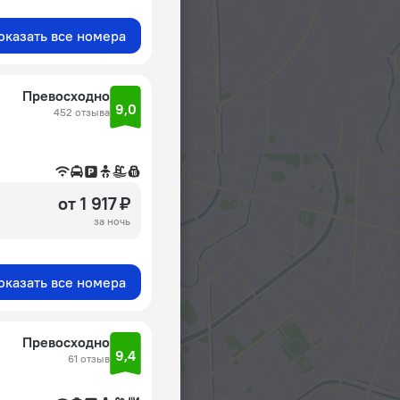
оказать все номера
Превосходно
9,0
452 отзыва
от 1 917 ₽
за ночь
оказать все номера
Превосходно
9,4
61 отзыв