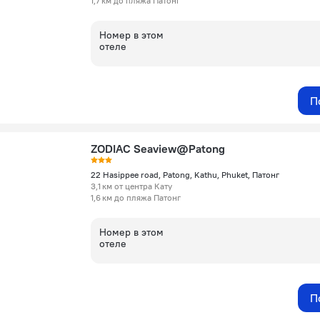
1,7 км до пляжа Патонг
Номер в этом
отеле
П
ZODIAC Seaview@Patong
22 Hasippee road, Patong, Kathu, Phuket, Патонг
3,1 км от центра Кату
1,6 км до пляжа Патонг
Номер в этом
отеле
П