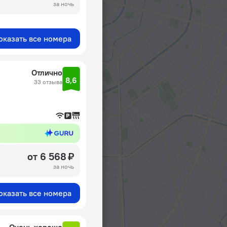
за ночь
оказать все номера
Отлично
8,6
33 отзыва
от 6 568 ₽
за ночь
оказать все номера