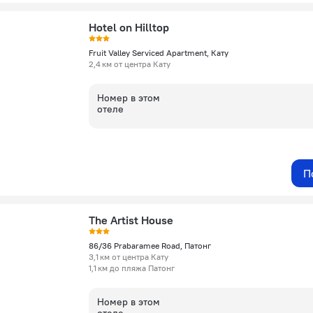
Hotel on Hilltop
Fruit Valley Serviced Apartment, Кату
2,4 км от центра Кату
Номер в этом
отеле
П
The Artist House
86/36 Prabaramee Road, Патонг
3,1 км от центра Кату
1,1 км до пляжа Патонг
Номер в этом