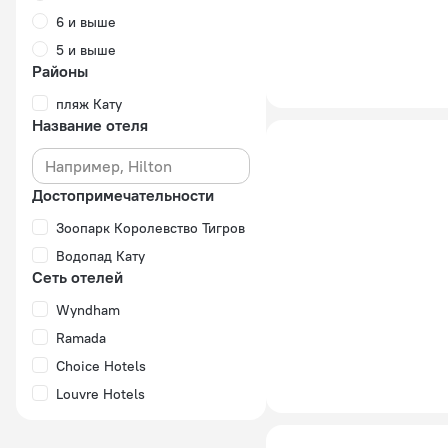
6 и выше
5 и выше
Районы
пляж Кату
Название отеля
Достопримечательности
Зоопарк Королевство Тигров
Водопад Кату
Сеть отелей
Wyndham
Ramada
Choice Hotels
Louvre Hotels