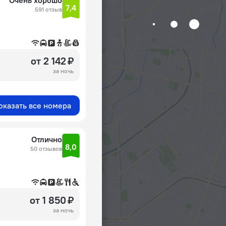
Очень хорошо
7,4
591 отзыв
от 2 142 ₽
за ночь
оказать все номера
Отлично
8,0
50 отзывов
от 1 850 ₽
за ночь