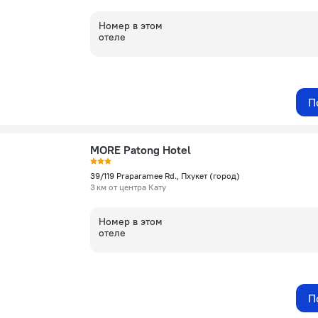
Номер в этом
отеле
П
MORE Patong Hotel
39/119 Praparamee Rd., Пхукет (город)
3 км от центра Кату
Номер в этом
отеле
П