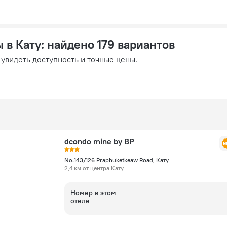
 в Кату
: найдено 179 вариантов
 увидеть доступность и точные цены.
dcondo mine by BP
No.143/126 Praphuketkeaw Road, Кату
2,4 км от центра Кату
Номер в этом
отеле