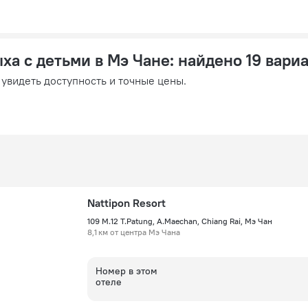
ха с детьми в Мэ Чане
: найдено 19 вари
 увидеть доступность и точные цены.
Nattipon Resort
109 M.12 T.Patung, A.Maechan, Chiang Rai, Мэ Чан
8,1 км от центра Мэ Чана
Номер в этом
отеле