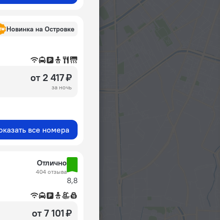
Новинка на Островке
от 2 417 ₽
за ночь
оказать все номера
Отлично
404 отзыва
8,8
от 7 101 ₽