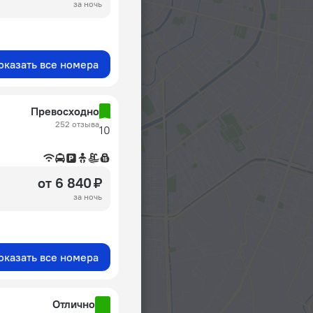
за ночь
оказать все номера
Превосходно
252 отзыва
10
от 6 840 ₽
за ночь
оказать все номера
Отлично