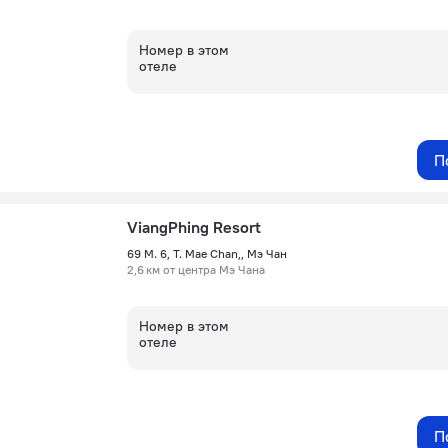
Номер в этом
отеле
П
ViangPhing Resort
69 M. 6, T. Mae Chan,, Мэ Чан
2,6 км от центра Мэ Чана
Номер в этом
отеле
П