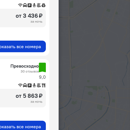
от 3 436 ₽
за ночь
оказать все номера
Превосходно
30 отзывов
9,0
от 5 863 ₽
за ночь
оказать все номера