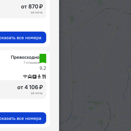
от 870 ₽
за ночь
оказать все номера
Превосходно
7 отзывов
9,2
от 4 106 ₽
за ночь
оказать все номера