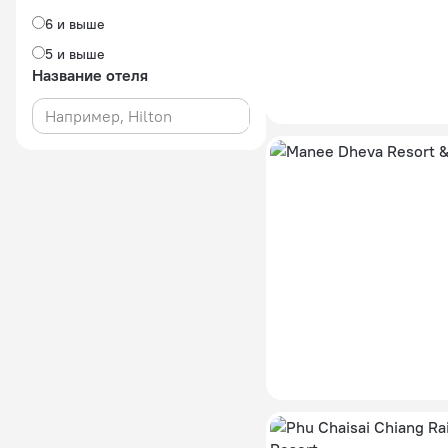
6 и выше
5 и выше
Название отеля