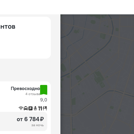
антов
Превосходно
4 отзыва
9,0
от 6 784 ₽
за ночь