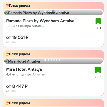
Пляж рядом
30
2
3
4
5
Ramada Plaza by Wyndham Antalya
1,2 км от центра Антальи
8,8
от 19 551 ₽
за ночь
Пляж рядом
Mira Hotel Antalya
4,4 км от центра Антальи
8,9
от 8 447 ₽
за ночь
Пляж рядом