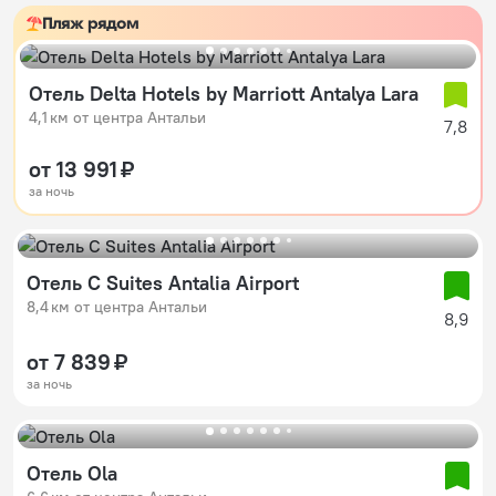
Пляж рядом
Отель Delta Hotels by Marriott Antalya Lara
4,1 км от центра Антальи
7,8
от 13 991 ₽
за ночь
Отель C Suites Antalia Airport
8,4 км от центра Антальи
8,9
от 7 839 ₽
за ночь
Отель Ola