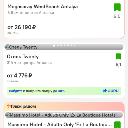
Megasaray WestBeach Antalya
6,9 км от центра Антальи
9,6
от 26 190 ₽
за ночь
Отель Twenty
315 м от центра Антальи
8,1
от 4 776 ₽
за ночь
Войдите
и получите скидку до
40%
Пляж рядом
Massimo Hotel - Adults Only 'Ex La Boutique Hotels'