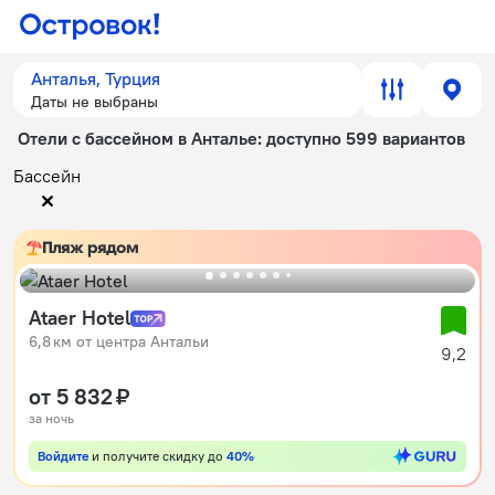
Анталья, Турция
Даты не выбраны
Отели с бассейном в Анталье
: доступно 599 вариантов
Бассейн
Пляж рядом
Ataer Hotel
6,8 км от центра Антальи
9,2
от 5 832 ₽
за ночь
Войдите
и получите скидку до
40%