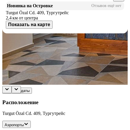
Новинка на Островке
Отзывов ещё нет
Turgut Özal Cd. 409, Тургутрейс
2,4 км
от центра
Показать на карте
Доступные номера
Укажите даты поездки, и мы покажем вам актуальные цены
Даты не выбраны
Если не знаете конкретные даты, выберите примерные числа,
чтобы сориентироваться по цене.
Выбрать даты
Расположение
Turgut Özal Cd. 409, Тургутрейс
Аэропорты