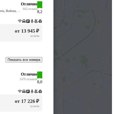
Отлично
842 отзыва
Bahçelievler Mevkii Bahçelievler Caddesi No: 129, 48960, Turgutreis, Bodrum, Muğla, Бахчелиэвлер
8,2
от 13 945 ₽
за ночь
Показать все номера
Отлично
1470 отзывов
8,0
от 17 226 ₽
за ночь