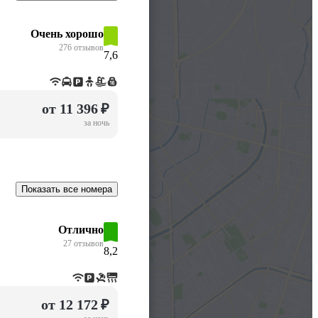
Очень хорошо
276 отзывов
7,6
от 11 396 ₽
за ночь
Показать все номера
Отлично
27 отзывов
8,2
от 12 172 ₽