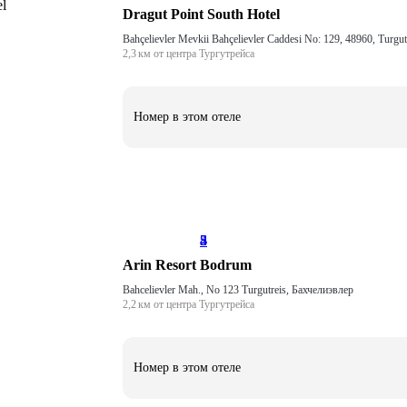
Dragut Point South Hotel
2,3 км от центра Тургутрейса
Номер в этом отеле
2
3
4
5
8
Arin Resort Bodrum
Bahcelievler Mah., No 123 Turgutreis, Бахчелиэвлер
2,2 км от центра Тургутрейса
Номер в этом отеле