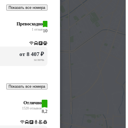
Показать все номера
Превосходно
1 отзыв
10
от 8 407 ₽
за ночь
Показать все номера
Отлично
1520 отзывов
8,2