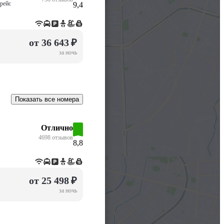
трейс
9,4
от 36 643 ₽
за ночь
Показать все номера
Отлично
4698 отзывов
8,8
от 25 498 ₽
за ночь