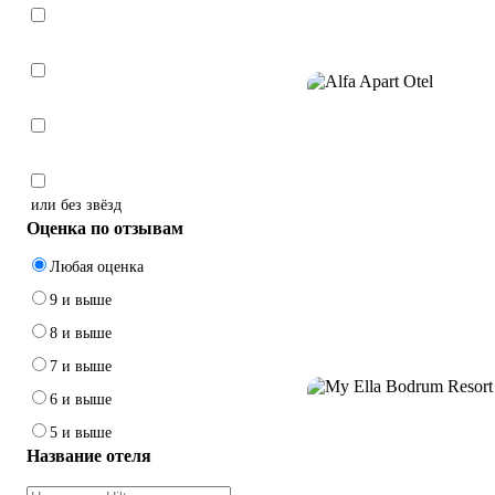
или без звёзд
Оценка по отзывам
Любая оценка
9 и выше
8 и выше
7 и выше
6 и выше
5 и выше
Название отеля