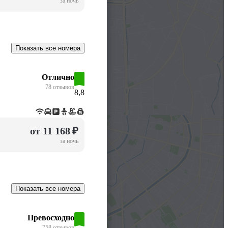
за ночь
Показать все номера
Отлично
78 отзывов
8,8
от 11 168 ₽
за ночь
Показать все номера
Превосходно
758 отзывов