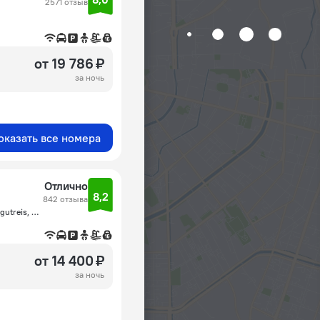
2571 отзыв
от 19 786 ₽
за ночь
оказать все номера
Отлично
8,2
842 отзыва
Bahçelievler Mevkii Bahçelievler Caddesi No: 129, 48960, Turgutreis, Bodrum, Muğla, Бахчелиэвлер
от 14 400 ₽
за ночь