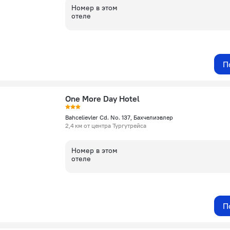
Номер в этом
отеле
П
One More Day Hotel
Bahcelievler Cd. No. 137, Бахчелиэвлер
2,4 км от центра Тургутрейса
Номер в этом
отеле
П