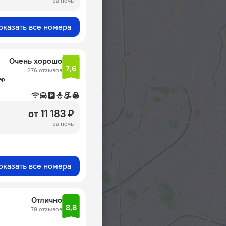
за ночь
оказать все номера
Очень хорошо
7,6
276 отзывов
ер
от 11 183 ₽
за ночь
оказать все номера
Отлично
8,8
78 отзывов