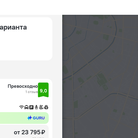
варианта
Превосходно
9,0
1 отзыв
от 23 795 ₽