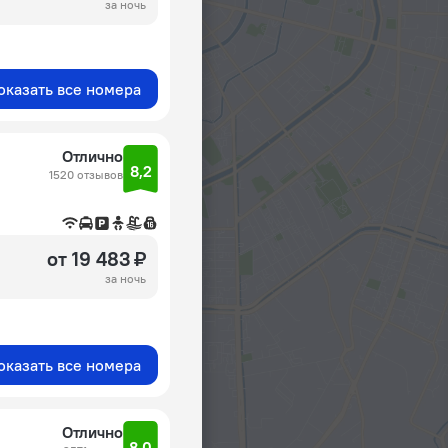
за ночь
оказать все номера
Отлично
8,2
1520 отзывов
от 19 483 ₽
за ночь
оказать все номера
Отлично
8,0