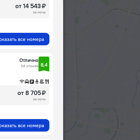
от 14 543 ₽
за ночь
оказать все номера
Отлично
8,4
54 отзыва
от 8 705 ₽
за ночь
оказать все номера