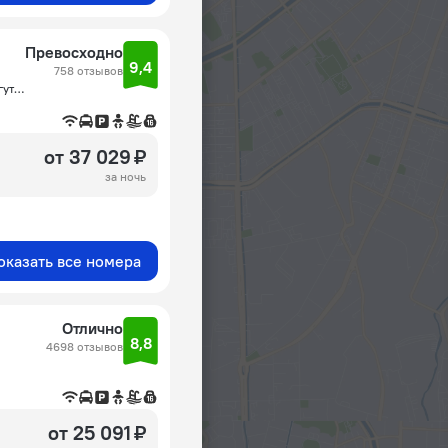
Превосходно
9,4
758 отзывов
Turgutreis Mahallesi, Gazi Mustafa Kemal Bulvarı No:42, Тургутрейс
от 37 029 ₽
за ночь
оказать все номера
Отлично
8,8
4698 отзывов
от 25 091 ₽