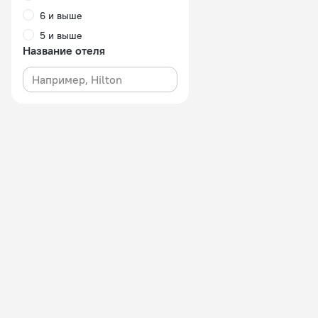
6 и выше
5 и выше
Название отеля