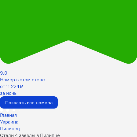
9,0
Номер в этом отеле
от 11 224 ₽
за ночь
Показать все номера
Главная
Украина
Пилипец
Отели 4 звезды в Пилипце