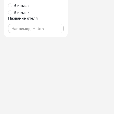
6 и выше
5 и выше
Название отеля