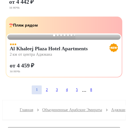
от 4 442 ₽
за ночь
Пляж рядом
Al Khaleej Plaza Hotel Apartments
2 км от центра Аджмана
от 4 459 ₽
за ночь
1
2
3
4
5
8
Главная
Объединенные Арабские Эмираты
Аджман