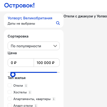
Отели с джакузи у Уолв
Уолворт, Великобритания
Даты не выбраны
Сортировка
По популярности
Цена
Тип жилья
Отели
Хостелы
Апартаменты, квартиры
Апарт-отели