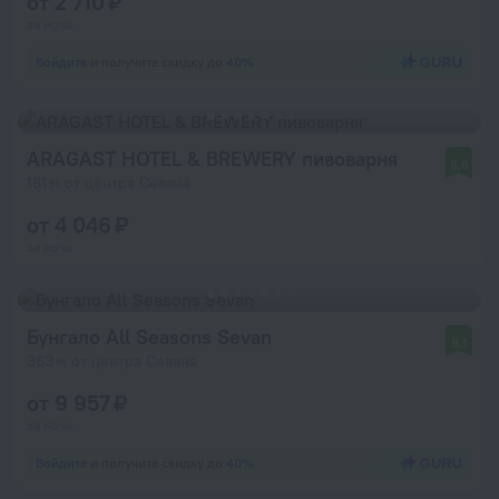
от 2 710 ₽
за ночь
Войдите
и получите скидку до
40%
ARAGAST HOTEL & BREWERY пивоварня
8,6
181 м от центра Севана
от 4 046 ₽
за ночь
Бунгало All Seasons Sevan
9,1
363 м от центра Севана
от 9 957 ₽
за ночь
Войдите
и получите скидку до
40%