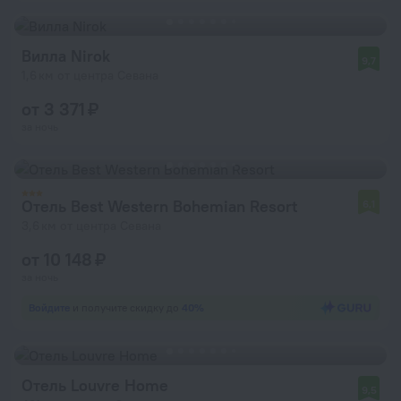
Вилла Nirok
9,7
1,6 км от центра Севана
от 3 371 ₽
за ночь
Отель Best Western Bohemian Resort
6,1
3,6 км от центра Севана
от 10 148 ₽
за ночь
Войдите
и получите скидку до
40%
Отель Louvre Home
9,5