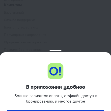
Клиентам
База знаний
Служба поддержки
Блог о путешествиях
Популярные направления
Юридическая информация
Правила бронирования
Пользовательское соглашение сервиса
Ostrovok.ru
Программа лояльности GURU
Подарочные сертификаты
Партнёрам
В приложении удобнее
Объектам размещения
Больше вариантов оплаты, оффлайн доступ к
Турагентствам
бронированию, и многое другое
Корпоративным клиентам