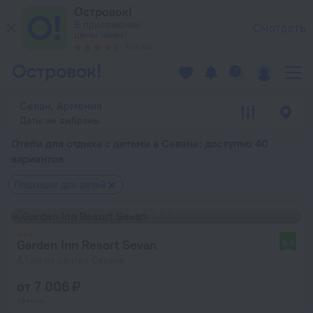
Отели для отдыха с детьми в Севане — забронировать гостин
Островок!
В приложении
Смотреть
цены ниже!
134765
Севан, Армения
Даты не выбраны
Отели для отдыха с детьми в Севане
: доступно 40
вариантов
Подходит для детей
Garden Inn Resort Sevan
9,4
4,1 км от центра Севана
от 7 006 ₽
за ночь