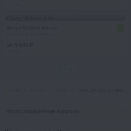
за ночь
Sevan Writers House
7,4
4,9 км от центра Севана
от 5 542 ₽
за ночь
1
2
Главная
Армения
Севан
Отели для отдыха с детьми в Севане
Часто задаваемые вопросы