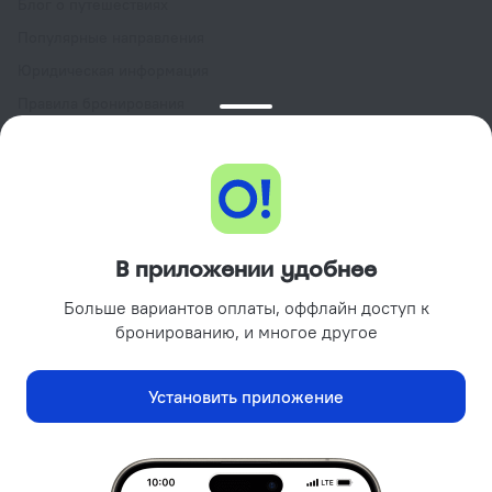
Блог о путешествиях
Популярные направления
Юридическая информация
Правила бронирования
Пользовательское соглашение сервиса
Ostrovok.ru
Программа лояльности GURU
Подарочные сертификаты
Партнёрам
В приложении удобнее
Объектам размещения
Больше вариантов оплаты, оффлайн доступ к
Турагентствам
бронированию, и многое другое
Корпоративным клиентам
Поиск отелей на вашем сайте
Установить приложение
Рекламодателям
Реклама и PR