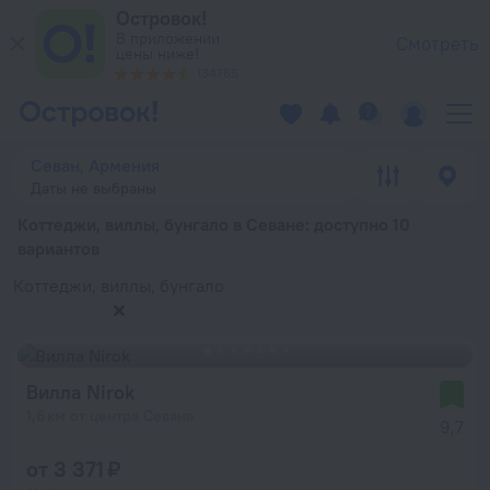
Коттеджи, виллы, бунгало в Севане — забронировать гостини
Островок!
В приложении
Смотреть
цены ниже!
134765
Севан, Армения
Даты не выбраны
Коттеджи, виллы, бунгало в Севане
: доступно 10
вариантов
Коттеджи, виллы, бунгало
Вилла Nirok
1,6 км от центра Севана
9,7
от 3 371 ₽