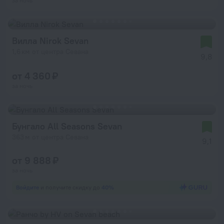
за ночь
Вилла Nirok Sevan
1,6 км от центра Севана
9,8
от 4 360 ₽
за ночь
Бунгало All Seasons Sevan
363 м от центра Севана
9,1
от 9 888 ₽
за ночь
Войдите
и получите скидку до
40%