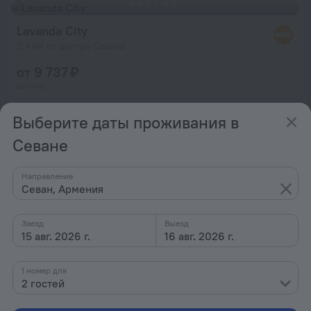
Lavanda City
2,4 км от центра Севана
от 9 737 ₽
за ночь
Выберите даты проживания в
Central Cottage – Коттедж в Севане
Севане
275 м от центра Севана
от 9 737 ₽
Направление
за ночь
Севан, Армения
Заезд
Выезд
15 авг. 2026 г.
16 авг. 2026 г.
Lavanda City Cottage
2,3 км от центра Севана
1 номер для
от 9 737 ₽
2 гостей
за ночь