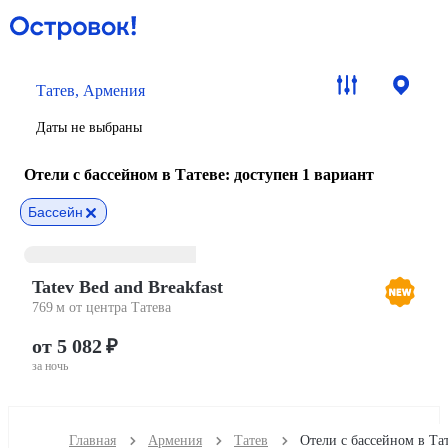
Татев, Армения
Даты не выбраны
Отели с бассейном в Татеве
: доступен 1 вариант
Бассейн
Tatev Bed and Breakfast
769 м от центра Татева
от 5 082 ₽
за ночь
Главная
Армения
Татев