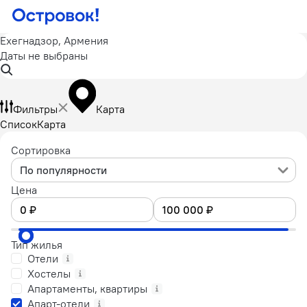
Ехегнадзор, Армения
Даты не выбраны
Фильтры
Карта
Список
Карта
Сортировка
По популярности
Цена
Тип жилья
Отели
Хостелы
Апартаменты, квартиры
Апарт-отели