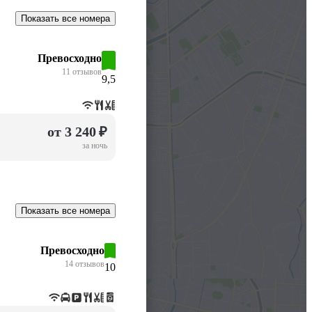
Показать все номера
Превосходно
11 отзывов
9,5
от 3 240 ₽
за ночь
Показать все номера
Превосходно
14 отзывов
10