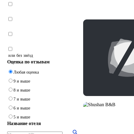
или без звёзд
Оценка по отзывам
Любая оценка
9 и выше
8 и выше
7 и выше
6 и выше
5 и выше
Название отеля