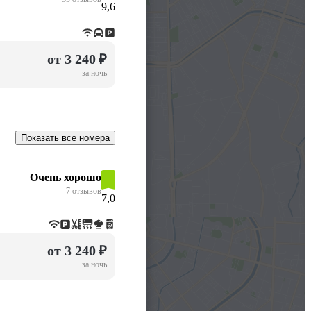
9,6
от 3 240 ₽
за ночь
Показать все номера
Очень хорошо
7 отзывов
7,0
от 3 240 ₽
за ночь