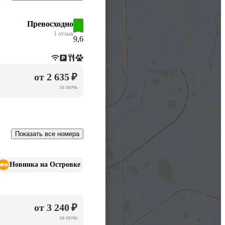
Превосходно
1 отзыв
9,6
от 2 635 ₽
за ночь
Показать все номера
Новинка на Островке
от 3 240 ₽
за ночь