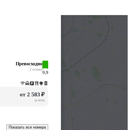
Превосходно
2 отзыва
9,9
от 2 583 ₽
за ночь
Показать все номера