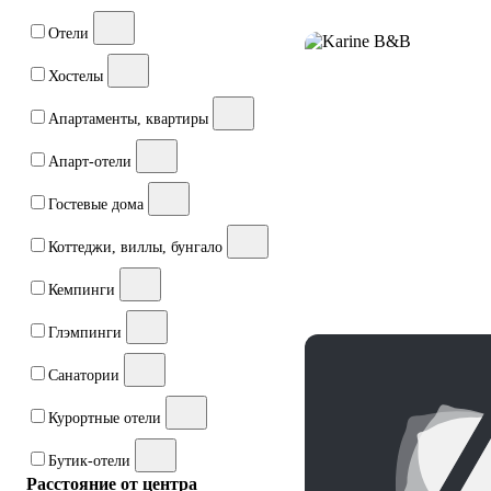
Отели
Хостелы
Апартаменты, квартиры
Апарт-отели
Гостевые дома
Коттеджи, виллы, бунгало
Кемпинги
Глэмпинги
Санатории
Курортные отели
Бутик-отели
Расстояние от центра