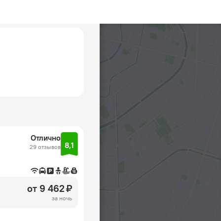
Отлично
8,1
29 отзывов
от 9 462 ₽
за ночь