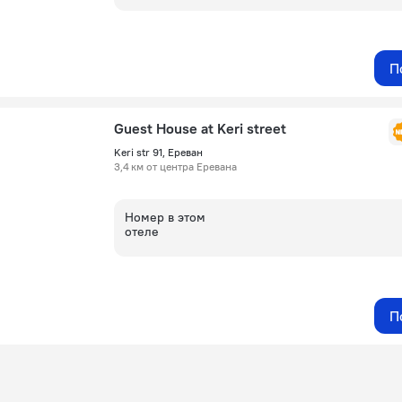
П
Guest House at Keri street
Keri str 91, Ереван
3,4 км от центра Еревана
Номер в этом
отеле
П