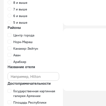
8 и выше
7 и выше
6 и выше
5 и выше
Районы
Центр города
Норк-Мараш
Канакер-Зейтун
Аван
Арабкир
Название отеля
Достопримечательности
Государственная картинная
галерея Армении
Площадь Республики