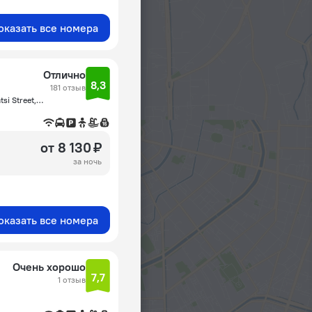
оказать все номера
Отлично
8,3
181 отзыв
Movses Khorenatsi Street 28 0018 Yerevan,Movses Khorenatsi Street, Ереван
от 8 130 ₽
за ночь
оказать все номера
Очень хорошо
7,7
1 отзыв