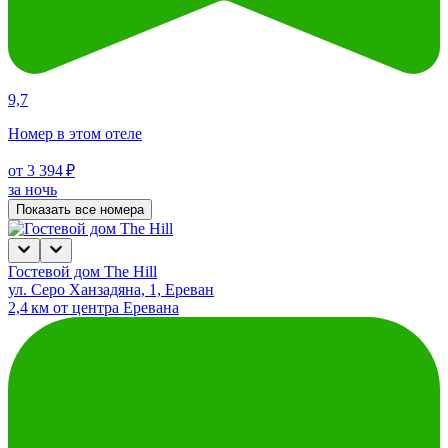
9,7
Номер в этом отеле
от 3 394 ₽
за ночь
Показать все номера
Гостевой дом The Hill
ул. Серо Ханзадяна, 1, Ереван
2,4 км от центра Еревана