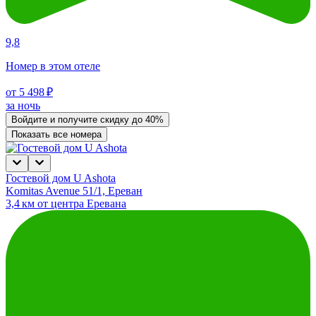
9,8
Номер в этом отеле
от 5 498 ₽
за ночь
Войдите
и получите скидку до
40%
Показать все номера
Гостевой дом U Ashota
Komitas Avenue 51/1, Ереван
3,4 км от центра Еревана