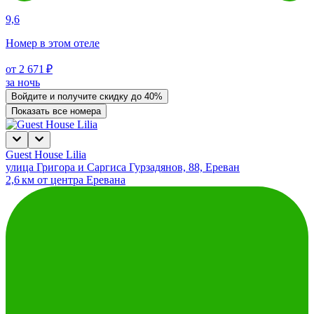
9,6
Номер в этом отеле
от 2 671 ₽
за ночь
Войдите
и получите скидку до
40%
Показать все номера
Guest House Lilia
улица Григора и Саргиса Гурзадянов, 88, Ереван
2,6 км от центра Еревана