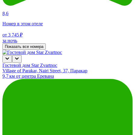
8,6
Номер в этом отеле
от 3 745 ₽
за ночь
Показать все номера
Гостевой дом Star Zvartnoc
Village of Parakar, Nairi Street, 37, Паракар
9,7 км от центра Еревана