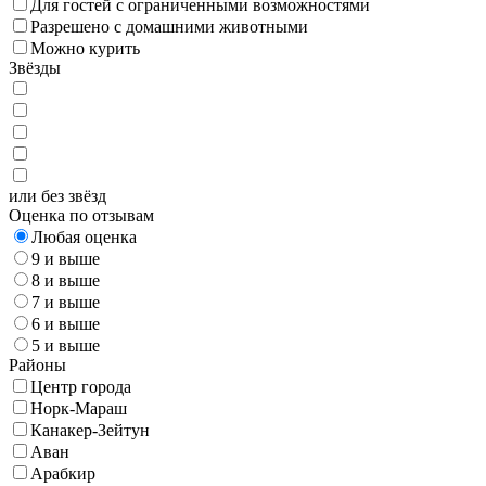
Для гостей с ограниченными возможностями
Разрешено с домашними животными
Можно курить
Звёзды
или без звёзд
Оценка по отзывам
Любая оценка
9 и выше
8 и выше
7 и выше
6 и выше
5 и выше
Районы
Центр города
Норк-Мараш
Канакер-Зейтун
Аван
Арабкир