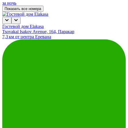
за ночь
Показать все номера
Гостевой дом Elakasa
Tsovakal Isakov Avenue, 164, Паракар
7,3 км от центра Еревана