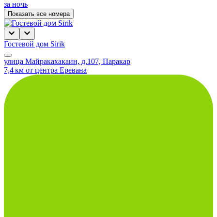
за ночь
Показать все номера
Гостевой дом Sirik
улица Майракахакаин, д.107, Паракар
7,4 км от центра Еревана