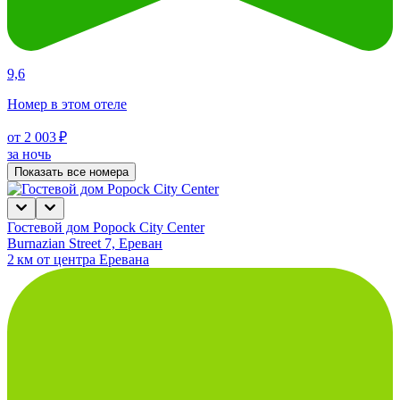
9,6
Номер в этом отеле
от 2 003 ₽
за ночь
Показать все номера
Гостевой дом Popock City Center
Burnazian Street 7, Ереван
2 км от центра Еревана