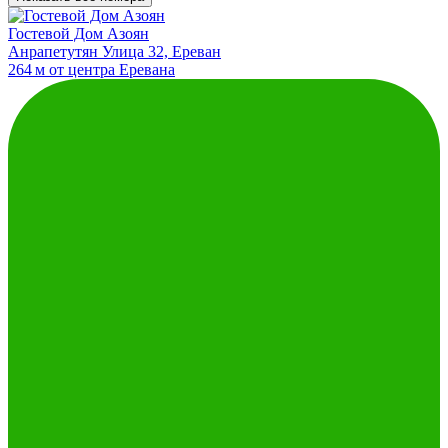
Гостевой Дом Азоян
Анрапетутян Улица 32, Ереван
264 м от центра Еревана