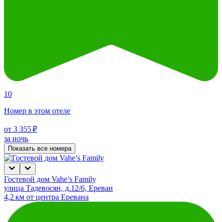
10
Номер в этом отеле
от 3 355 ₽
за ночь
Показать все номера
Гостевой дом Vahe’s Family
улица Тадевосян, д.12/6, Ереван
4,2 км от центра Еревана