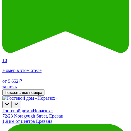
10
Номер в этом отеле
от 5 652 ₽
за ночь
Показать все номера
Гостевой дом «Норагюх»
72/23 Noragyugh Street, Ереван
1,9 км от центра Еревана