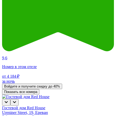
9,6
Номер в этом отеле
от 4 184 ₽
за ночь
Войдите
и получите скидку до
40%
Показать все номера
Гостевой дом Red House
Ureniner Street, 19, Ереван