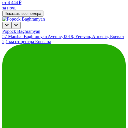
от 4 444 ₽
за ночь
Показать все номера
Popock Baghramyan
57 Marshal Baghramyan Avenue, 0019, Yerevan, Armenia, Ереван
2,1 км от центра Еревана