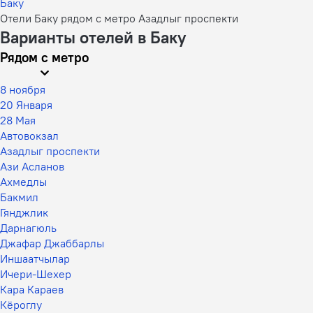
Баку
Отели Баку рядом с метро Азадлыг проспекти
Варианты отелей в Баку
Рядом с метро
8 ноября
20 Января
28 Мая
Автовокзал
Азадлыг проспекти
Ази Асланов
Ахмедлы
Бакмил
Гянджлик
Дарнагюль
Джафар Джаббарлы
Иншаатчылар
Ичери-Шехер
Кара Караев
Кёроглу