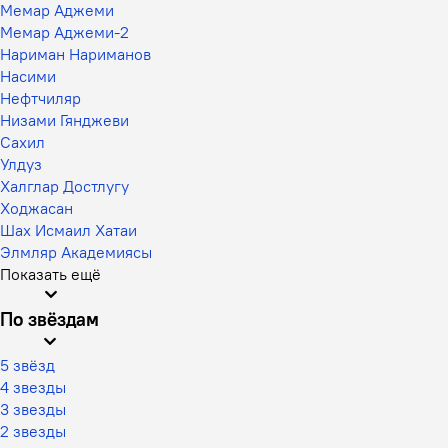
Мемар Аджеми
Мемар Аджеми-2
Нариман Нариманов
Насими
Нефтчиляр
Низами Гянджеви
Сахил
Улдуз
Халглар Достлугу
Ходжасан
Шах Исмаил Хатаи
Элмляр Академиясы
Показать ещё
По звёздам
5 звёзд
4 звезды
3 звезды
2 звезды