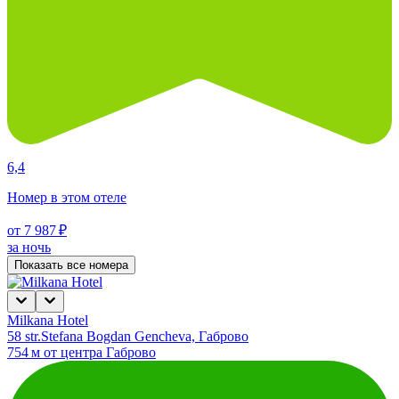
6,4
Номер в этом отеле
от 7 987 ₽
за ночь
Показать все номера
Milkana Hotel
58 str.Stefana Bogdan Gencheva, Габрово
754 м от центра Габрово