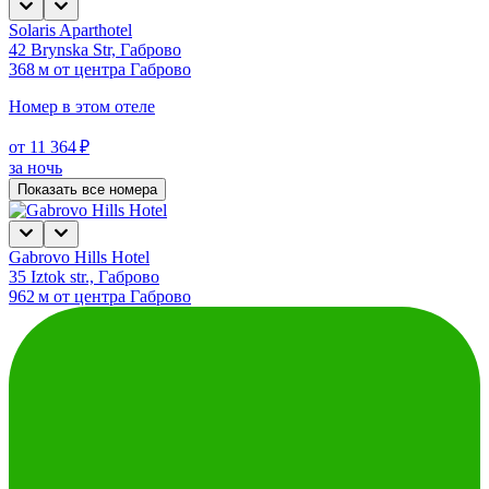
Solaris Aparthotel
42 Brynska Str, Габрово
368 м от центра Габрово
Номер в этом отеле
от 11 364 ₽
за ночь
Показать все номера
Gabrovo Hills Hotel
35 Iztok str., Габрово
962 м от центра Габрово