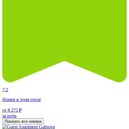
7,2
Номер в этом отеле
от 8 272 ₽
за ночь
Показать все номера