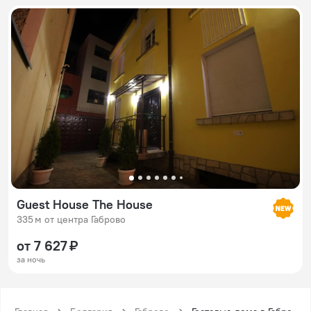
Guest House The House
335 м от центра Габрово
от 7 627 ₽
за ночь