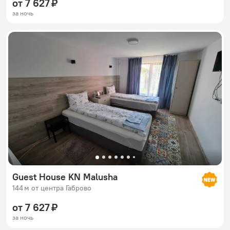
от 7 627 ₽
за ночь
Guest House KN Malusha
144 м от центра Габрово
от 7 627 ₽
за ночь