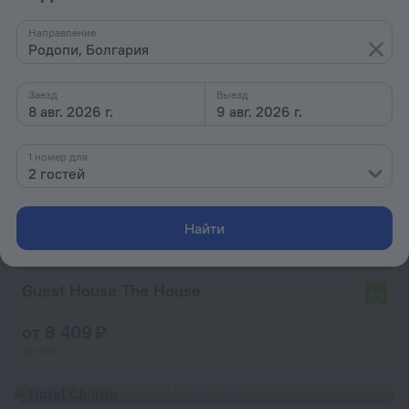
Maritsa River Apartment
Направление
Родопи, Болгария
от 7 174 ₽
за ночь
Заезд
Выезд
8 авг. 2026 г.
9 авг. 2026 г.
Trakia Street Apartment
1 номер для
2 гостей
от 7 174 ₽
за ночь
Найти
Guest House The House
5,4
от 8 409 ₽
за ночь