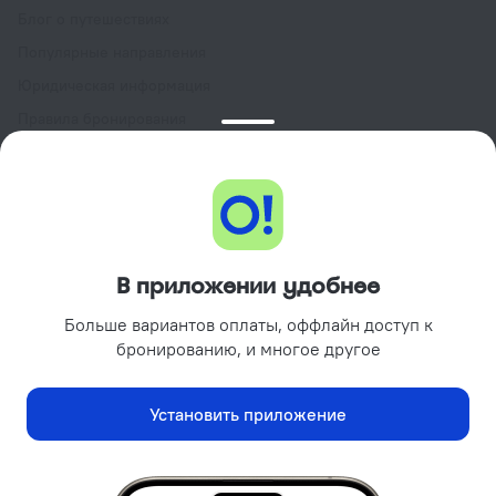
Блог о путешествиях
Популярные направления
Юридическая информация
Правила бронирования
Пользовательское соглашение сервиса
Ostrovok.ru
Программа лояльности GURU
Подарочные сертификаты
Партнёрам
В приложении удобнее
Объектам размещения
Больше вариантов оплаты, оффлайн доступ к
Турагентствам
бронированию, и многое другое
Корпоративным клиентам
Поиск отелей на вашем сайте
Установить приложение
Рекламодателям
Реклама и PR