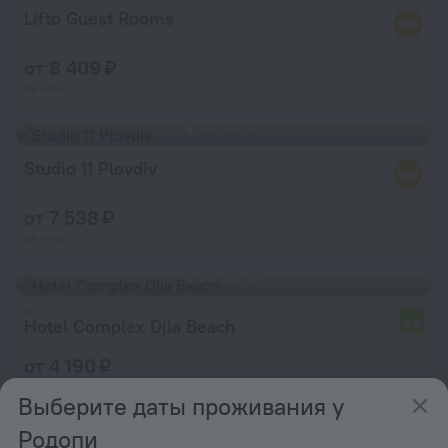
Lifto Guest Rooms
от 8 409 ₽
за ночь
Studio 11 Plovdiv
от 7 538 ₽
за ночь
Hotel Complex Djia Beach
5,6
от 4 190 ₽
за ночь
Выберите даты проживания у
Родопи