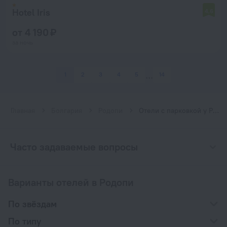
Hotel Iris
4,6
от 4 190 ₽
за ночь
1
2
3
4
5
14
Главная
Болгария
Родопи
Отели с парковкой у Родопи
Часто задаваемые вопросы
Варианты отелей в Родопи
По звёздам
По типу