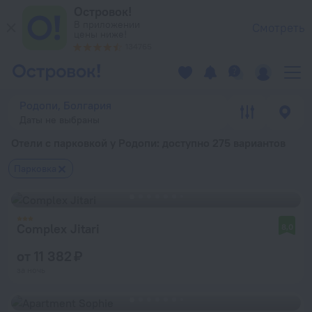
Отели с парковкой у Родопи — забронировать гостиницу у Р
Островок!
В приложении
Смотреть
цены ниже!
134765
Родопи, Болгария
Даты не выбраны
Отели с парковкой у Родопи
: доступно 275 вариантов
Парковка
Complex Jitari
8,0
от 11 382 ₽
за ночь