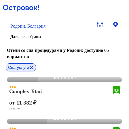
Родопи, Болгария
Даты не выбраны
Отели со спа-процедурами у Родопи
: доступно 65
вариантов
Спа-услуги
Complex Jitari
8,0
от 11 382 ₽
за ночь