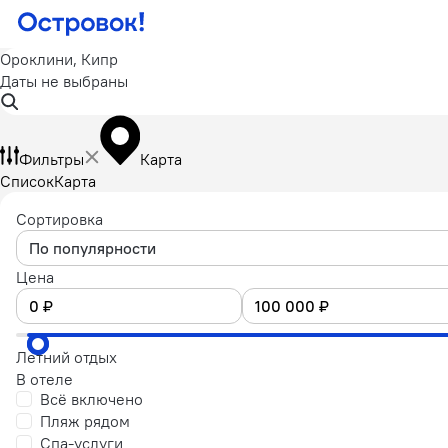
Ороклини, Кипр
Даты не выбраны
Фильтры
Карта
Список
Карта
Сортировка
По популярности
Цена
Летний отдых
В отеле
Всё включено
Пляж рядом
Спа-услуги