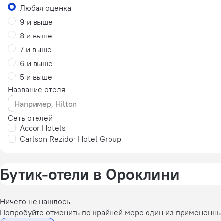
Любая оценка
9 и выше
8 и выше
7 и выше
6 и выше
5 и выше
Название отеля
Сеть отелей
Accor Hotels
Carlson Rezidor Hotel Group
Бутик-отели в Ороклини
Ничего не нашлось
Попробуйте отменить по крайней мере один из примененн